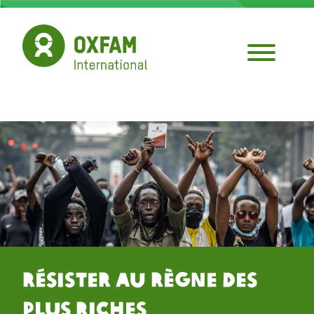
Aller
au
contenu
principal
Résister au Règne des
Plus Riches