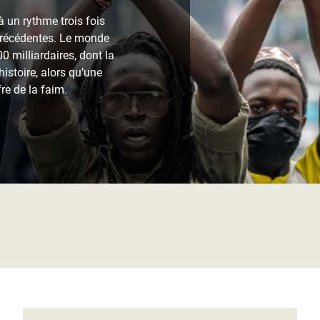
Climatique et
 un rythme trois fois
ntaire en Afrique de
précédentes. Le monde
0 milliardaires, dont la
histoire, alors qu’une
 au Yémen
re de la faim.
 des Réfugiés Rohingyas
ngladesh
 des Réfugié·es au
n du Sud
en Syrie