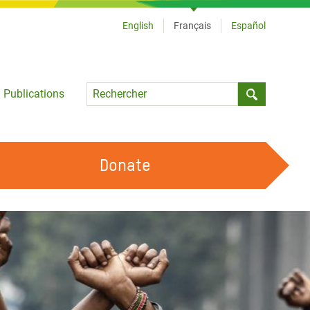
English
Français
Español
Language
Publications
Submit sea
Donate
TRAVAILLER AVEC NOUS
OUR FEMINIST PRINCIPLES
DEVENIR BÉNÉVOLE