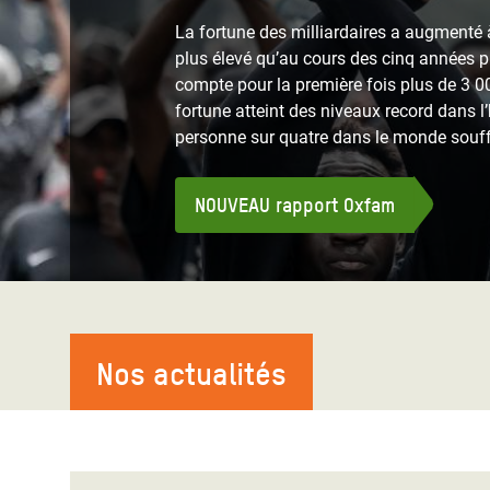
Conflits et Catastrophes
#MonClimatMonAvenir
Crise 
La fortune des milliardaires a augmenté à
Alime
plus élevé qu’au cours des cinq années 
Inégalités Extrêmes et
Mettons Fin à la Souffrance qui se Cache
l’Est
compte pour la première fois plus de 3 00
Services Essentiels
Derrière notre Alimentation
fortune atteint des niveaux record dans l’
Crise
personne sur quatre dans le monde souff
Inequality and Rights in a
Les Violences Faites aux Femmes et aux
Digital Age
Filles, Ça Suffit !
Crise
au Ba
NOUVEAU rapport Oxfam
Gender, Rights, and Justice
Crise
Souda
Crise 
Nos actualités