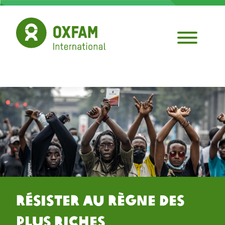
Aller
au
contenu
principal
Résister au Règne des
Plus Riches