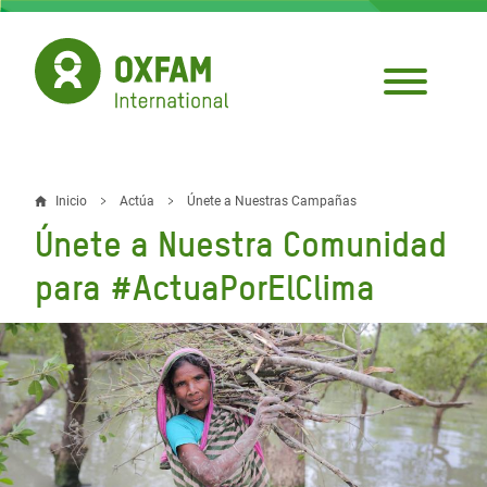
Pasar
al
contenido
principal
Inicio
Actúa
Únete a Nuestras Campañas
Sobrescribir
Únete a Nuestra Comunidad
enlaces
para #ActuaPorElClima
de
ayuda
a
la
navegación