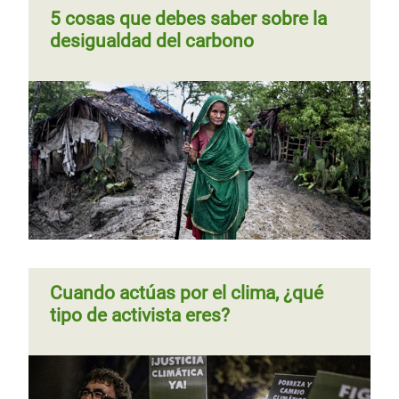
5 cosas que debes saber sobre la
desigualdad del carbono
Página 1
Siguiente
››
Paginación
página
5 desastres naturales que reclaman
medidas contra el cambio climático
Desarraigados por el cambio
climático
Cuando actúas por el clima, ¿qué
tipo de activista eres?
Página
‹‹
Página 2
Siguiente
››
Paginación
anterior
página