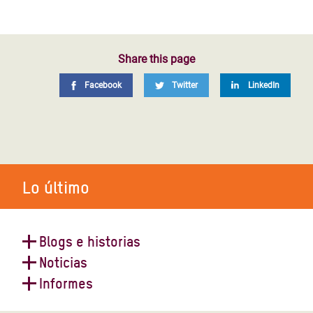
Share this page
Facebook
Twitter
LinkedIn
Lo último
Blogs e historias
Noticias
Publicación sobre el clima:
Informes
Trayectorias feministas
“Uno de cada cinco pozos que