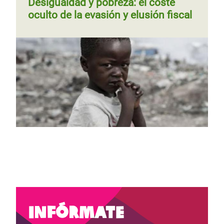
Desigualdad y pobreza: el coste
oculto de la evasión y elusión fiscal
Página 1
Siguiente
››
Paginación
página
Página
‹‹
Página 2
Siguiente
››
Paginación
anterior
página
Infórmate