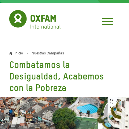
Pasar
al
contenido
principal
Inicio
Nuestras Campañas
Sobrescribir
Combatamos la
enlaces
Desigualdad, Acabemos
de
con la Pobreza
ayuda
a
la
navegación