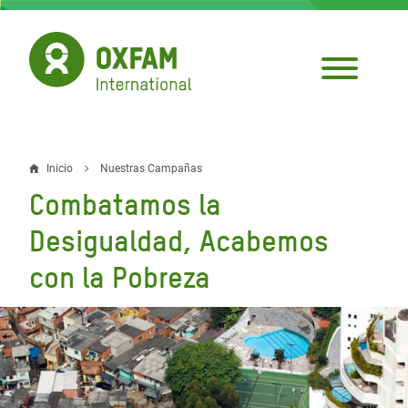
Pasar
al
contenido
principal
Inicio
Nuestras Campañas
Sobrescribir
Combatamos la
enlaces
Desigualdad, Acabemos
de
con la Pobreza
ayuda
a
la
navegación