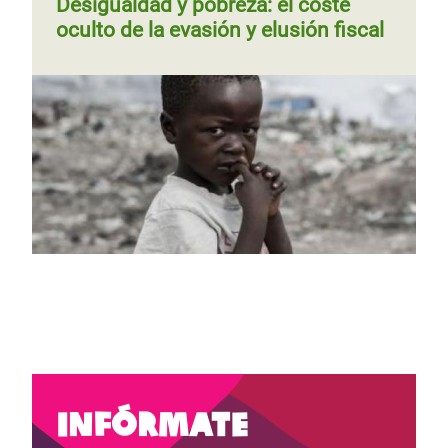
Desigualdad y pobreza: el coste
oculto de la evasión y elusión fiscal
Página
‹‹
Página 4
Siguiente
››
Paginación
anterior
página
Infórmate