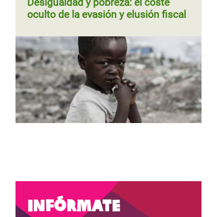
Desigualdad y pobreza: el coste
oculto de la evasión y elusión fiscal
Página
‹‹
Página 3
Siguiente
››
Paginación
Página
‹‹
Página 3
Paginación
anterior
página
anterior
Infórmate