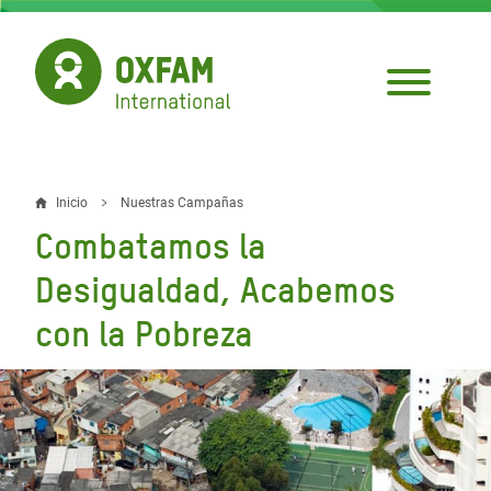
Pasar
al
contenido
principal
Inicio
Nuestras Campañas
Sobrescribir
Combatamos la
enlaces
Desigualdad, Acabemos
de
con la Pobreza
ayuda
a
la
navegación