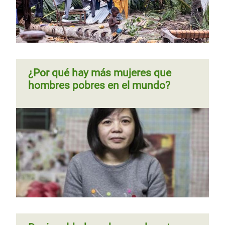
Página
‹‹
Página 6
Siguiente
››
Paginación
anterior
página
¿Por qué hay más mujeres que
hombres pobres en el mundo?
Entre el suelo y el cielo