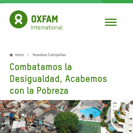
Pasar
al
contenido
principal
Inicio
Nuestras Campañas
Sobrescribir
Combatamos la
enlaces
Desigualdad, Acabemos
de
con la Pobreza
ayuda
a
la
navegación