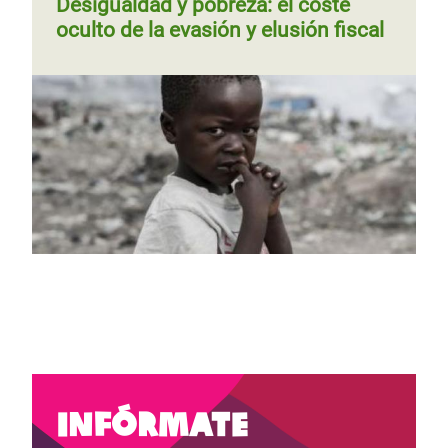
Desigualdad y pobreza: el coste
oculto de la evasión y elusión fiscal
Página
‹‹
Página 2
Siguiente
››
Paginación
anterior
página
Infórmate