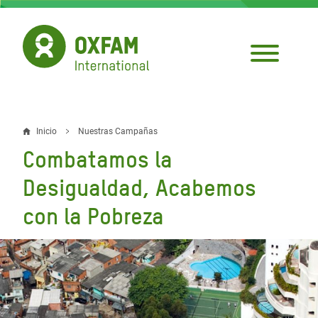
Pasar
al
contenido
principal
Inicio
Nuestras Campañas
Sobrescribir
Combatamos la
enlaces
Desigualdad, Acabemos
de
con la Pobreza
ayuda
a
la
navegación