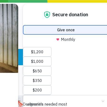
ro
Actualidad
Blogs
Actúa
GENCIAS
INFÓRMATE Y DIFUNDE NUESTROS
DÓNDE TRABAJAMOS
MENSAJES
CONÓCENOS
risis Appeal
iento por la Crisis en
o