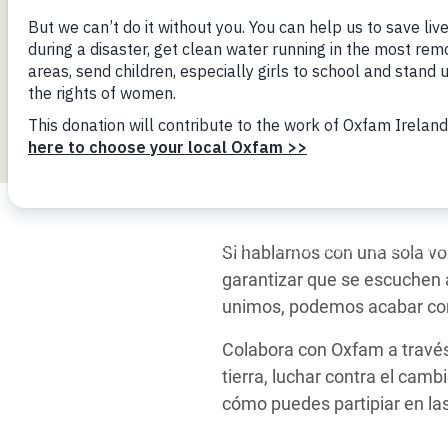
y Recursos Naturales
ayuda
#ActuaPorElClima
Crisis
Conflictos y Desastres
en Áfr
a
Erradiquemos el Sufrimiento Humano que
Desigualdad Extrema y
se Oculta tras los Alimentos
Crisi
la
Servicios Sociales Básicos
en Su
¡Basta! Acabemos con las violencias contra
navegación
Inequality and Rights in a
mujeres y niñas
Crisi
Digital Age
en Ba
Gender, Rights, and Justice
Crisis
Si hablamos con una sola vo
Crisi
garantizar que se escuchen a
unimos, podemos acabar con 
Colabora con Oxfam a través
tierra, luchar contra el camb
cómo puedes partipiar en l