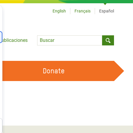
English
Français
Español
Language
Publicaciones
Submit sea
Donate
TRABAJA CON OXFAM
OUR FEMINIST PRINCIPLES
HAZ VOLUNTARIADO