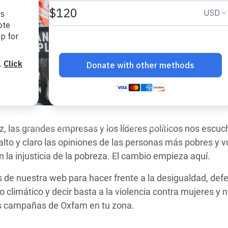
 Climática y Alimentaria
ica Oriental
s de Personas Refugiadas
dán del Sur
s de Refugiados Rohinyá
ngladesh
 en Siria
z, las grandes empresas y los líderes políticos nos esc
s en Yemen
lto y claro las opiniones de las personas más pobres y v
la injusticia de la pobreza.
El cambio empieza aquí.
 de nuestra web para hacer frente a la desigualdad, defe
io climático y decir basta a la violencia contra mujeres y
as campañas de Oxfam en tu zona.