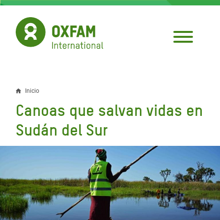
Pasar
al
contenido
principal
Inicio
Sobrescribir
Canoas que salvan vidas en
enlaces
Sudán del Sur
de
ayuda
a
la
navegación