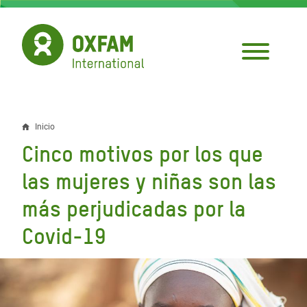
Pasar
al
contenido
principal
Inicio
Sobrescribir
Cinco motivos por los que
enlaces
las mujeres y niñas son las
de
más perjudicadas por la
ayuda
Covid-19
a
la
navegación