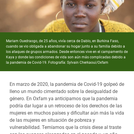
Mariam Ouedraogo, de 25 años, vivía cerca de Dablo, en Burkina Faso,
cuando se vio obligada a abandonar su hogar junto a su familia debido a
los ataques de grupos armados. Desde entonces vive en el campamento de
Kaya y donde las condiciones de vida son aún más complicadas debido a
la pandemia de
Covid
-19. Fotografía: Sylvain Cherkaoui/Oxfam
En marzo de 2020, la pandemia de Covid-19 golpeó de
lleno un mundo cimentado sobre la desigualdad de
género. En Oxfam ya anticipamos que la pandemia
podría dar lugar a un retroceso de los derechos de las
mujeres en muchos países y dificultar aún más la vida
de las mujeres en situación de pobreza y
vulnerabilidad. Temíamos que la crisis diese al traste