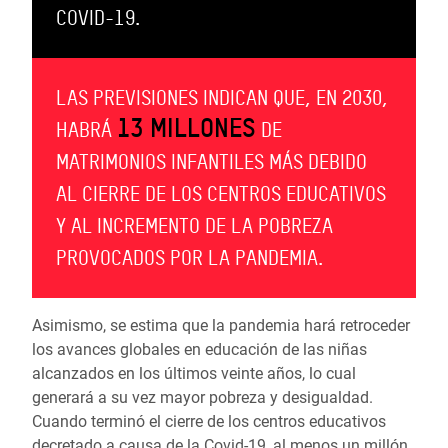
COVID-19.
LAS PREVISIONES INDICAN QUE, EN 2030,
13 MILLONES
HABRÁ
DE
MATRIMONIOS INFANTILES MÁS DEBIDO
AL CIERRE DE LOS CENTROS EDUCATIVOS
Y AL INCREMENTO DE LA POBREZA
PROVOCADOS POR LA PANDEMIA.
Asimismo, se estima que la pandemia hará retroceder
los avances globales en educación de las niñas
alcanzados en los últimos veinte años, lo cual
generará a su vez mayor pobreza y desigualdad.
Cuando terminó el cierre de los centros educativos
decretado a causa de la Covid-19, al menos un millón