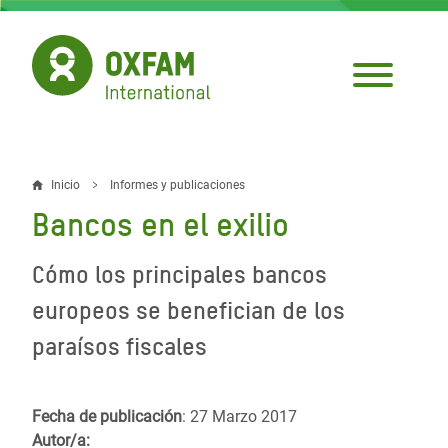
Pasar
al
contenido
principal
Inicio
Informes y publicaciones
Sobrescribir
Bancos en el exilio
enlaces
de
Cómo los principales bancos
ayuda
europeos se benefician de los
a
paraísos fiscales
la
navegación
Fecha de publicación
: 27 Marzo 2017
Autor/a: