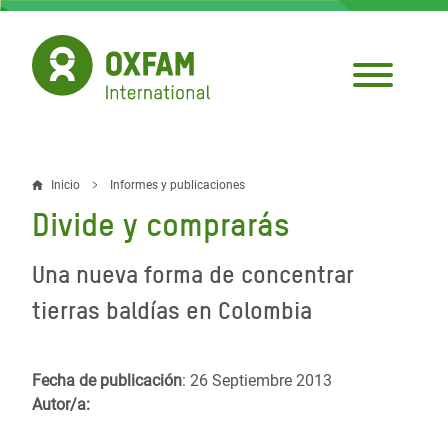
Pasar
al
contenido
principal
Inicio
Informes y publicaciones
Sobrescribir
Divide y comprarás
enlaces
de
Una nueva forma de concentrar
ayuda
tierras baldías en Colombia
a
la
Fecha de publicación
: 26 Septiembre 2013
Autor/a:
navegación