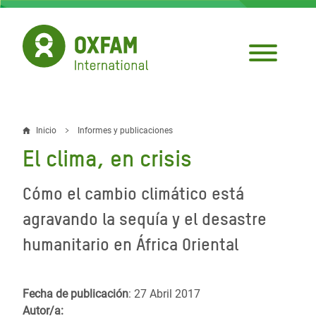
Pasar
al
contenido
principal
Inicio
Informes y publicaciones
Sobrescribir
El clima, en crisis
enlaces
de
Cómo el cambio climático está
ayuda
agravando la sequía y el desastre
a
humanitario en África Oriental
la
navegación
Fecha de publicación
: 27 Abril 2017
Autor/a: