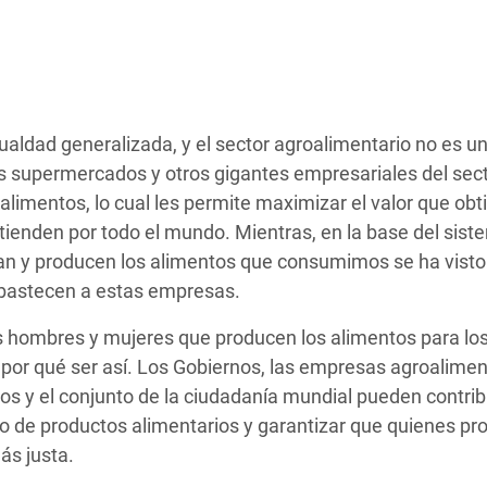
 Climática y Alimentaria
ica Oriental
s de Personas Refugiadas
dán del Sur
ualdad generalizada, y el sector agroalimentario no es u
s de Refugiados Rohinyá
es supermercados y otros gigantes empresariales del sec
ngladesh
limentos, lo cual les permite maximizar el valor que obt
ienden por todo el mundo. Mientras, en la base del siste
 en Siria
van y producen los alimentos que consumimos se ha visto
bastecen a estas empresas.
s en Yemen
los hombres y mujeres que producen los alimentos para lo
or qué ser así. Los Gobiernos, las empresas agroalimen
os y el conjunto de la ciudadanía mundial pueden contrib
tro de productos alimentarios y garantizar que quienes p
ás justa.