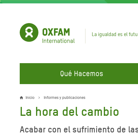
Pasar
al
contenido
principal
La igualdad es el futu
Qué Hacemos
EN QUÉ TRABAJAMOS
ÚNETE A NUESTRAS CAMPAÑAS
EMER
Inicio
Informes y publicaciones
Sobrescribir
La hora del cambio
Agua y Servicios de
Climate Justice
Gaza C
enlaces
Saneamiento
Hands Off Our Spaces
Llamam
de
Acabar con el sufrimiento de l
Alimentación, Crisis Climática,
Líban
Únete a Nuestra Comunidad para