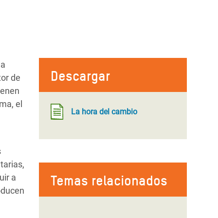
na
Descargar
tor de
ienen
ma, el
La hora del cambio
s
tarias,
uir a
Temas relacionados
roducen