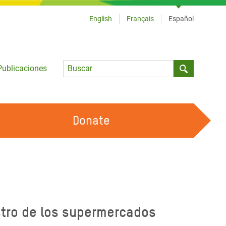
English
Français
Español
Language
Publicaciones
Submit sea
Donate
TRABAJA CON OXFAM
OUR FEMINIST PRINCIPLES
HAZ VOLUNTARIADO
stro de los supermercados