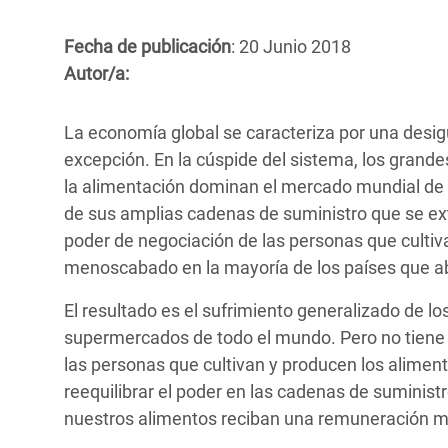
y Recursos Naturales
ayuda
#ActuaPorElClima
Crisis
Conflictos y Desastres
en Áfr
Fecha de publicación
: 20 Junio 2018
a
Erradiquemos el Sufrimiento Humano que
Autor/a:
Desigualdad Extrema y
se Oculta tras los Alimentos
Crisi
la
Servicios Sociales Básicos
en Su
¡Basta! Acabemos con las violencias contra
navegación
La economía global se caracteriza por una desig
Inequality and Rights in a
mujeres y niñas
Crisi
excepción. En la cúspide del sistema, los grand
Digital Age
en Ba
la alimentación dominan el mercado mundial de a
de sus amplias cadenas de suministro que se ext
Gender, Rights, and Justice
Crisis
poder de negociación de las personas que culti
menoscabado en la mayoría de los países que a
Crisi
El resultado es el sufrimiento generalizado de 
supermercados de todo el mundo. Pero no tiene p
las personas que cultivan y producen los aliment
reequilibrar el poder en las cadenas de suminis
nuestros alimentos reciban una remuneración m