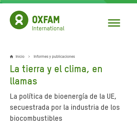
Pasar
al
contenido
principal
Inicio
Informes y publicaciones
Sobrescribir
La tierra y el clima, en
enlaces
llamas
de
ayuda
La política de bioenergía de la UE,
a
secuestrada por la industria de los
la
biocombustibles
navegación