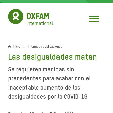
Pasar
al
contenido
principal
Inicio
Informes y publicaciones
Sobrescribir
Las desigualdades matan
enlaces
de
Se requieren medidas sin
ayuda
precedentes para acabar con el
a
inaceptable aumento de las
la
desigualdades por la COVID-19
navegación