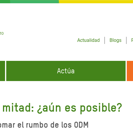
ro
Actualidad
Blogs
Actúa
GENCIAS
INFÓRMATE Y DIFUNDE NUESTROS
DÓNDE TRABAJAMOS
MENSAJES
 mitad: ¿aún es posible?
CONÓCENOS
risis Appeal
iento por la Crisis en
omar el rumbo de los ODM
o