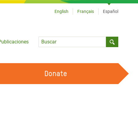
English
Français
Español
Language
Publicaciones
Submit sea
Donate
TRABAJA CON OXFAM
OUR FEMINIST PRINCIPLES
HAZ VOLUNTARIADO