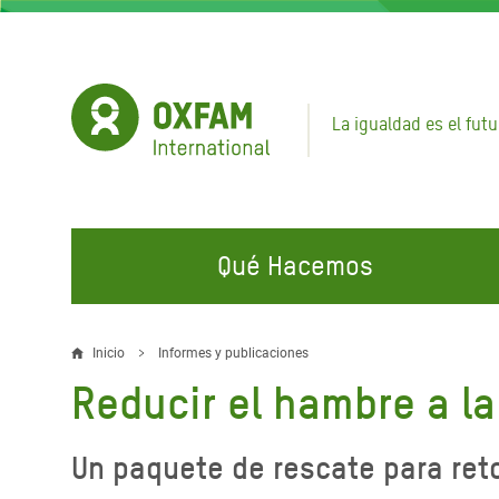
Pasar
al
contenido
principal
La igualdad es el futu
Qué Hacemos
EN QUÉ TRABAJAMOS
ÚNETE A NUESTRAS CAMPAÑAS
EMER
Inicio
Informes y publicaciones
Sobrescribir
Reducir el hambre a la
Agua y Servicios de
Climate Justice
Gaza C
enlaces
Saneamiento
Hands Off Our Spaces
Llamam
de
Un paquete de rescate para ret
Alimentación, Crisis Climática,
Líban
Únete a Nuestra Comunidad para