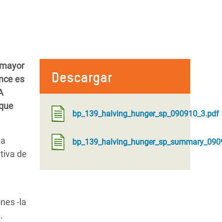
l mayor
Descargar
ance es
A
 que
bp_139_halving_hunger_sp_090910_3.pdf
za
bp_139_halving_hunger_sp_summary_090
tiva de
nes -la
.