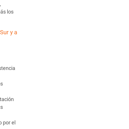
,
ás los
Sur y a
stencia
os
tación
as
 por el