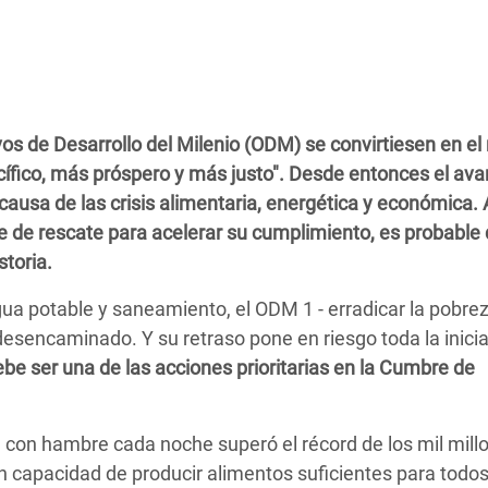
 Climática y Alimentaria
ica Oriental
s de Personas Refugiadas
dán del Sur
vos de Desarrollo del Milenio (ODM) se convirtiesen en e
s de Refugiados Rohinyá
cífico, más próspero y más justo". Desde entonces el av
ngladesh
ausa de las crisis alimentaria, energética y económica. 
de rescate para acelerar su cumplimiento, es probable
 en Siria
storia.
s en Yemen
gua potable y saneamiento, el ODM 1 - erradicar la pobre
esencaminado. Y su retraso pone en riesgo toda la inicia
ebe ser una de las acciones prioritarias en la Cumbre de
con hambre cada noche superó el récord de los mil millo
 capacidad de producir alimentos suficientes para todos