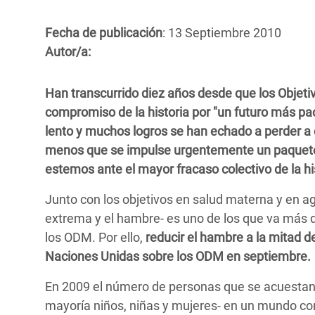
y Recursos Naturales
ayuda
#ActuaPorElClima
Crisis
Conflictos y Desastres
en Áfr
Fecha de publicación
: 13 Septiembre 2010
a
Erradiquemos el Sufrimiento Humano que
Autor/a:
Desigualdad Extrema y
se Oculta tras los Alimentos
Crisi
la
Servicios Sociales Básicos
en Su
¡Basta! Acabemos con las violencias contra
navegación
Han transcurrido diez años desde que los Objeti
Inequality and Rights in a
mujeres y niñas
Crisi
compromiso de la historia por "un futuro más pa
Digital Age
en Ba
lento y muchos logros se han echado a perder a c
menos que se impulse urgentemente un paquete 
Gender, Rights, and Justice
Crisis
estemos ante el mayor fracaso colectivo de la hi
Crisi
Junto con los objetivos en salud materna y en a
extrema y el hambre- es uno de los que va más d
los ODM. Por ello,
reducir el hambre a la mitad d
Naciones Unidas sobre los ODM en septiembre.
En 2009 el número de personas que se acuestan 
mayoría niños, niñas y mujeres- en un mundo con