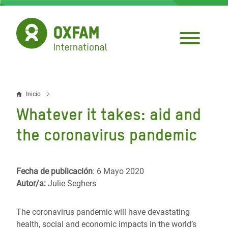
Pasar
al
contenido
principal
Inicio
Sobrescribir
Whatever it takes: aid and
enlaces
the coronavirus pandemic
de
ayuda
Fecha de publicación
: 6 Mayo 2020
a
Autor/a:
Julie Seghers
la
navegación
The coronavirus pandemic will have devastating
health, social and economic impacts in the world’s