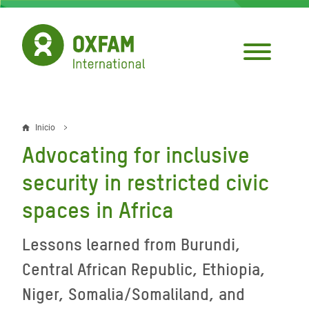
Pasar
al
contenido
principal
Inicio
Sobrescribir
Advocating for inclusive
enlaces
security in restricted civic
de
spaces in Africa
ayuda
a
Lessons learned from Burundi,
la
Central African Republic, Ethiopia,
navegación
Niger, Somalia/Somaliland, and