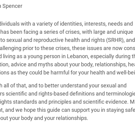
 Climática y Alimentaria
th Spencer
ica Oriental
iduals with a variety of identities, interests, needs and
s de Personas Refugiadas
has been facing a series of crises, with large and unique
dán del Sur
to sexual and reproductive health and rights (SRHR), and
s de Refugiados Rohinyá
allenging prior to these crises, these issues are now con
ngladesh
nd living as a young person in Lebanon, especially during 
tion, advice and myths about your body, relationships, he
 en Siria
tions as they could be harmful for your health and well-be
s en Yemen
h all of that, and to better understand your sexual and
s scientific and rights-based definitions and terminologie
rights standards and principles and scientific evidence. 
t, and we hope this guide can support you in staying saf
out your body and your relationships.