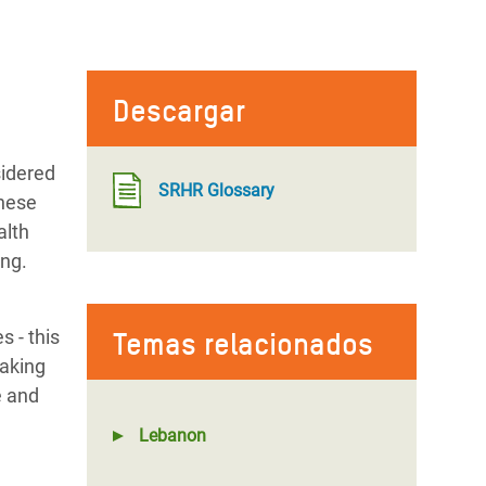
Descargar
sidered
SRHR Glossary
these
alth
ing.
s - this
Temas relacionados
Making
e and
Lebanon