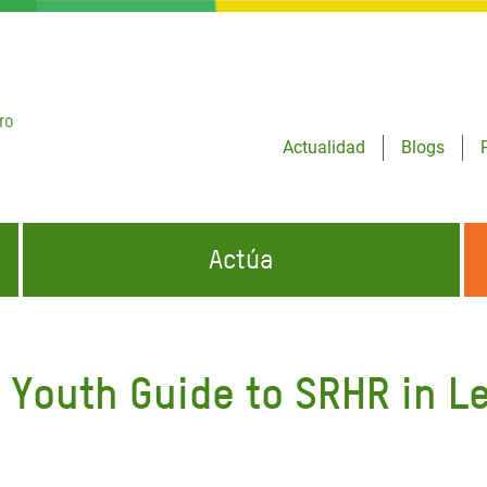
ro
Actualidad
Blogs
Actúa
GENCIAS
INFÓRMATE Y DIFUNDE NUESTROS
DÓNDE TRABAJAMOS
MENSAJES
 Youth Guide to SRHR in 
CONÓCENOS
risis Appeal
iento por la Crisis en
o