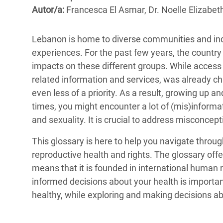
y Recursos Naturales
ayuda
#ActuaPorElClima
Crisis
Autor/a:
Francesca El Asmar, Dr. Noelle Elizabe
Conflictos y Desastres
en Áfr
a
Erradiquemos el Sufrimiento Humano que
Lebanon is home to diverse communities and indiv
Desigualdad Extrema y
se Oculta tras los Alimentos
Crisi
la
experiences. For the past few years, the country 
Servicios Sociales Básicos
en Su
¡Basta! Acabemos con las violencias contra
navegación
impacts on these different groups. While access 
Inequality and Rights in a
mujeres y niñas
Crisi
related information and services, was already ch
Digital Age
en Ba
even less of a priority. As a result, growing up a
times, you might encounter a lot of (mis)informa
Gender, Rights, and Justice
Crisis
and sexuality. It is crucial to address misconcep
Crisi
This glossary is here to help you navigate throug
reproductive health and rights. The glossary offer
means that it is founded in international human 
informed decisions about your health is importan
healthy, while exploring and making decisions ab