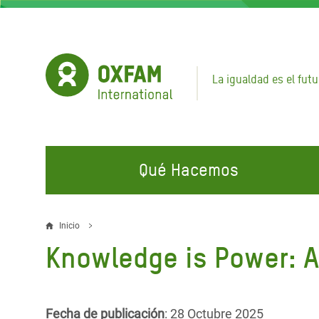
Pasar
al
contenido
principal
La igualdad es el futu
Qué Hacemos
EN QUÉ TRABAJAMOS
ÚNETE A NUESTRAS CAMPAÑAS
EMER
Inicio
Sobrescribir
Knowledge is Power: A
Agua y Servicios de
Climate Justice
Gaza C
enlaces
Saneamiento
Hands Off Our Spaces
Llamam
de
Alimentación, Crisis Climática,
Líban
Únete a Nuestra Comunidad para
Fecha de publicación
: 28 Octubre 2025