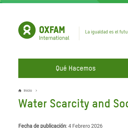
Pasar
al
contenido
principal
La igualdad es el futu
Qué Hacemos
EN QUÉ TRABAJAMOS
ÚNETE A NUESTRAS CAMPAÑAS
EMER
Inicio
Sobrescribir
Water Scarcity and So
Agua y Servicios de
Climate Justice
Gaza C
enlaces
Saneamiento
Hands Off Our Spaces
Llamam
de
Alimentación, Crisis Climática,
Líban
Únete a Nuestra Comunidad para
Fecha de publicación
: 4 Febrero 2026