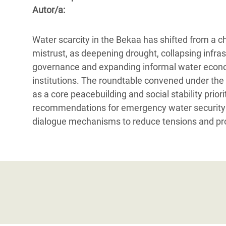
y Recursos Naturales
ayuda
#ActuaPorElClima
Crisis
Autor/a:
Conflictos y Desastres
en Áfr
a
Erradiquemos el Sufrimiento Humano que
Water scarcity in the Bekaa has shifted from a ch
Desigualdad Extrema y
se Oculta tras los Alimentos
Crisi
la
mistrust, as deepening drought, collapsing infras
Servicios Sociales Básicos
en Su
¡Basta! Acabemos con las violencias contra
navegación
governance and expanding informal water econo
Inequality and Rights in a
mujeres y niñas
Crisi
institutions. The roundtable convened under t
Digital Age
en Ba
as a core peacebuilding and social stability prior
recommendations for emergency water security 
Gender, Rights, and Justice
Crisis
dialogue mechanisms to reduce tensions and prot
Crisi