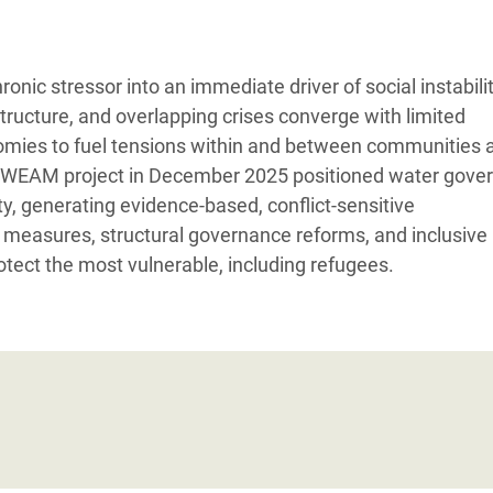
 Climática y Alimentaria
ica Oriental
ronic stressor into an immediate driver of social instabili
s de Personas Refugiadas
tructure, and overlapping crises converge with limited
dán del Sur
mies to fuel tensions within and between communities 
s de Refugiados Rohinyá
he WEAM project in December 2025 positioned water gove
ngladesh
ity, generating evidence-based, conflict-sensitive
measures, structural governance reforms, and inclusive
 en Siria
ect the most vulnerable, including refugees.
s en Yemen