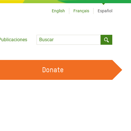
English
Français
Español
Language
Publicaciones
Submit sea
Donate
TRABAJA CON OXFAM
OUR FEMINIST PRINCIPLES
HAZ VOLUNTARIADO