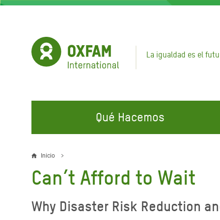
Pasar
al
contenido
principal
La igualdad es el futu
Qué Hacemos
EN QUÉ TRABAJAMOS
ÚNETE A NUESTRAS CAMPAÑAS
EMER
Inicio
Sobrescribir
Can’t Afford to Wait
Agua y Servicios de
Climate Justice
Gaza C
enlaces
Saneamiento
Hands Off Our Spaces
Llamam
de
Why Disaster Risk Reduction and 
Alimentación, Crisis Climática,
Líban
Únete a Nuestra Comunidad para