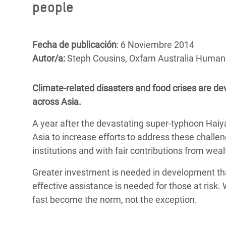
y Recursos Naturales
ayuda
people
#ActuaPorElClima
Crisis
Conflictos y Desastres
en Áfr
a
Erradiquemos el Sufrimiento Humano que
Desigualdad Extrema y
se Oculta tras los Alimentos
Crisi
Fecha de publicación
: 6 Noviembre 2014
la
Servicios Sociales Básicos
en Su
Autor/a:
Steph Cousins, Oxfam Australia Human
¡Basta! Acabemos con las violencias contra
navegación
Inequality and Rights in a
mujeres y niñas
Crisi
Climate-related disasters and food crises are d
Digital Age
en Ba
across Asia.
Gender, Rights, and Justice
Crisis
A year after the devastating super-typhoon Haiya
Crisi
Asia to increase efforts to address these challe
institutions and with fair contributions from weal
Greater investment is needed in development that
effective assistance is needed for those at risk.
fast become the norm, not the exception.