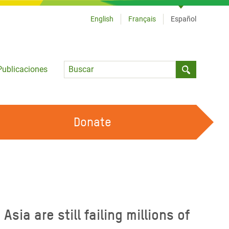
English
Français
Español
Language
Publicaciones
Submit sea
Donate
TRABAJA CON OXFAM
OUR FEMINIST PRINCIPLES
HAZ VOLUNTARIADO
ia are still failing millions of