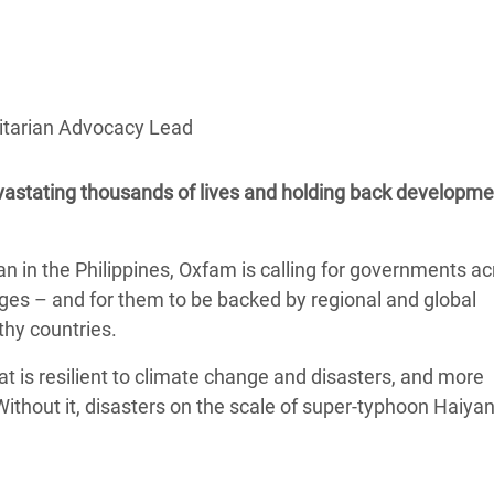
 Climática y Alimentaria
ica Oriental
s de Personas Refugiadas
dán del Sur
itarian Advocacy Lead
s de Refugiados Rohinyá
evastating thousands of lives and holding back developme
ngladesh
 en Siria
n in the Philippines, Oxfam is calling for governments a
s en Yemen
nges – and for them to be backed by regional and global
thy countries.
 is resilient to climate change and disasters, and more
 Without it, disasters on the scale of super-typhoon Haiya