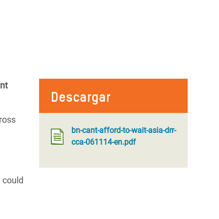
nt
Descargar
cross
bn-cant-afford-to-wait-asia-drr-
cca-061114-en.pdf
n could