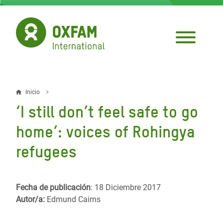
Pasar
al
contenido
principal
Inicio
Sobrescribir
‘I still don’t feel safe to go
enlaces
home’: voices of Rohingya
de
refugees
ayuda
a
la
Fecha de publicación
: 18 Diciembre 2017
Autor/a:
Edmund Cairns
navegación