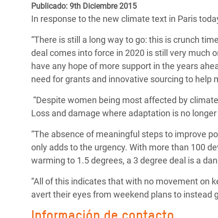
y Recursos Naturales
ayuda
Publicado: 9th Diciembre 2015
#ActuaPorElClima
Crisis
In response to the new climate text in Paris tod
Conflictos y Desastres
en Áfr
a
Erradiquemos el Sufrimiento Humano que
“There is still a long way to go: this is crunch 
Desigualdad Extrema y
se Oculta tras los Alimentos
Crisi
la
deal comes into force in 2020 is still very much o
Servicios Sociales Básicos
en Su
¡Basta! Acabemos con las violencias contra
navegación
have any hope of more support in the years ahead
Inequality and Rights in a
mujeres y niñas
Crisi
need for grants and innovative sourcing to help
Digital Age
en Ba
“Despite women being most affected by climate 
Gender, Rights, and Justice
Crisis
Loss and damage where adaptation is no longer a
Crisi
“The absence of meaningful steps to improve pos
only adds to the urgency. With more than 100 deve
warming to 1.5 degrees, a 3 degree deal is a da
“All of this indicates that with no movement on k
avert their eyes from weekend plans to instead ge
Información de contacto