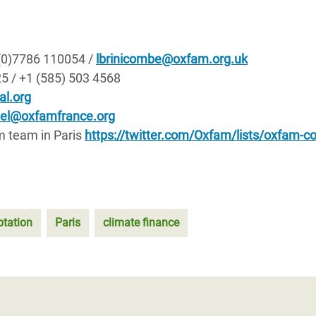
 (0)7786 110054 /
lbrinicombe@oxfam.org.uk
5 / +1 (585) 503 4568
al.org
sel@oxfamfrance.org
am team in Paris
https://twitter.com/Oxfam/lists/oxfam-c
tation
Paris
climate finance