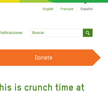
English
Français
Español
Language
Publicaciones
Submit sea
Donate
TRABAJA CON OXFAM
OUR FEMINIST PRINCIPLES
his is crunch time at
HAZ VOLUNTARIADO