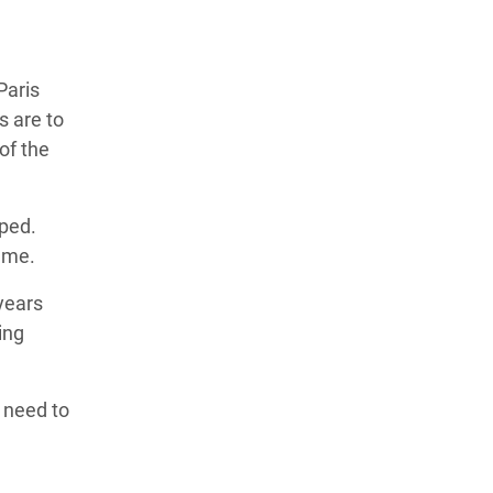
Paris
s are to
of the
ped.
ame.
years
ing
s need to