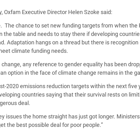
 Climática y Alimentaria
ay, Oxfam Executive Director Helen Szoke said:
ica Oriental
time. The chance to set new funding targets from when the 
s de Personas Refugiadas
n the table and needs to stay there if developing countrie
dán del Sur
. Adaptation hangs on a thread but there is recognition 
s de Refugiados Rohinyá
 meet climate funding needs.
ngladesh
change, any reference to gender equality has been drop
 en Siria
n option in the face of climate change remains in the g
s en Yemen
t-2020 emissions reduction targets within the next five 
loping countries saying that their survival rests on limit
ngerous deal.
ey issues the home straight has just got longer. Minister
t the best possible deal for poor people.”