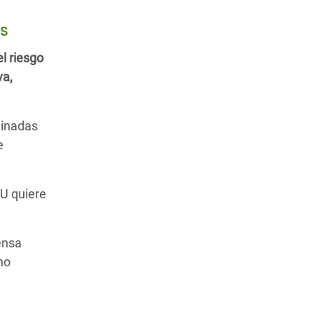
os
l riesgo
va,
minadas
e
U quiere
tensa
ho