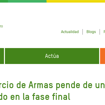
ro
Actualidad
Blogs
Actúa
GENCIAS
INFÓRMATE Y DIFUNDE NUESTROS
DÓNDE TRABAJAMOS
MENSAJES
rcio de Armas pende de un 
CONÓCENOS
risis Appeal
iento por la Crisis en
o en la fase final
o