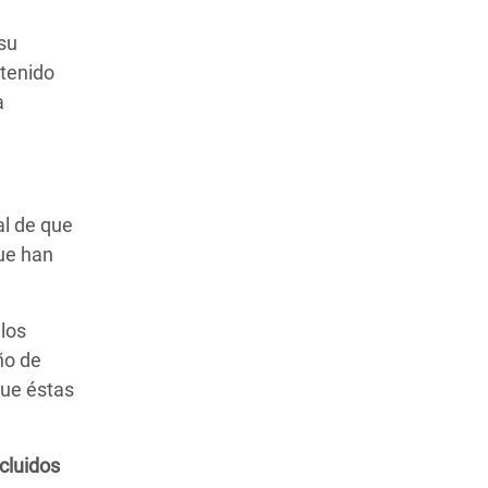
su
ntenido
a
al de que
ue han
 los
ño de
que éstas
cluidos