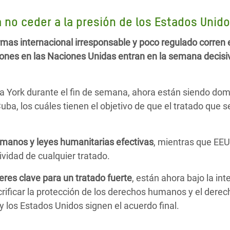
 Climática y Alimentaria
a no ceder a la presión de los Estados Unid
ica Oriental
mas internacional irresponsable y poco regulado corren e
s de Personas Refugiadas
iones en las Naciones Unidas entran en la semana decisi
dán del Sur
s de Refugiados Rohinyá
a York durante el fin de semana, ahora están siendo do
ngladesh
uba, los cuáles tienen el objetivo de que el tratado que s
 en Siria
s en Yemen
manos y leyes humanitarias efectivas
, mientras que EEU
vidad de cualquier tratado.
eres clave para un tratado fuerte
, están ahora bajo la in
ificar la protección de los derechos humanos y el derec
y los Estados Unidos signen el acuerdo final.