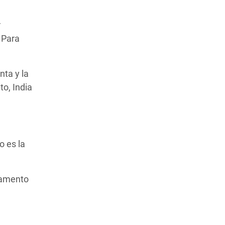
r
 Para
ta y la
to, India
o es la
ndamento