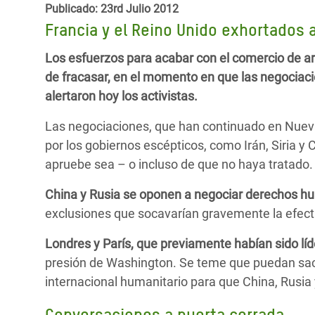
y Recursos Naturales
ayuda
Publicado: 23rd Julio 2012
#ActuaPorElClima
Crisis
Francia y el Reino Unido exhortados 
Conflictos y Desastres
en Áfr
a
Erradiquemos el Sufrimiento Humano que
Los esfuerzos para acabar con el comercio de ar
Desigualdad Extrema y
se Oculta tras los Alimentos
Crisi
la
de fracasar, en el momento en que las negociac
Servicios Sociales Básicos
en Su
¡Basta! Acabemos con las violencias contra
navegación
alertaron hoy los activistas.
Inequality and Rights in a
mujeres y niñas
Crisi
Las negociaciones, que han continuado en Nuev
Digital Age
en Ba
por los gobiernos escépticos, como Irán, Siria y C
Gender, Rights, and Justice
Crisis
apruebe sea – o incluso de que no haya tratado.
Crisi
China y Rusia se oponen a negociar derechos hu
exclusiones que socavarían gravemente la efecti
Londres y París, que previamente habían sido líd
presión de Washington. Se teme que puedan sacr
internacional humanitario para que China, Rusia 
Conversaciones a puerta cerrada