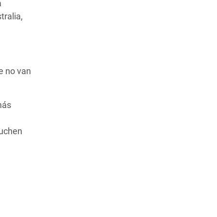
a
ralia,
ue no van
más
luchen