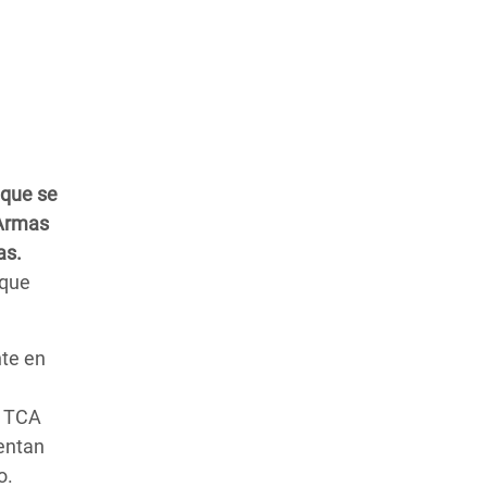
 que se
 Armas
as.
 que
nte en
n TCA
entan
o.