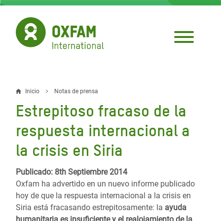
Pasar
al
contenido
principal
Inicio
Notas de prensa
Sobrescribir
Estrepitoso fracaso de la
enlaces
respuesta internacional a
de
la crisis en Siria
ayuda
a
Publicado: 8th Septiembre 2014
Oxfam ha advertido en un nuevo informe publicado
la
hoy de que la respuesta internacional a la crisis en
navegación
Siria está fracasando estrepitosamente: la
ayuda
humanitaria es insuficiente y el realojamiento de la