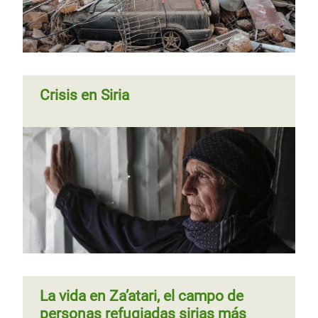
Líbano
países vecinos supera ya los 4
millones, según el ACNUR
Página 1
Siguiente
››
Paginación
Crisis en Siria
página
La vida en Za’atari, el campo de
personas refugiadas sirias más