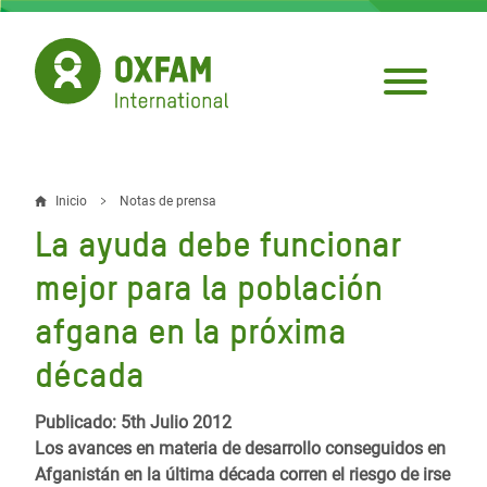
Pasar
al
contenido
principal
Inicio
Notas de prensa
Sobrescribir
La ayuda debe funcionar
enlaces
mejor para la población
de
afgana en la próxima
ayuda
década
a
la
Publicado: 5th Julio 2012
navegación
Los avances en materia de desarrollo conseguidos en
Afganistán en la última década corren el riesgo de irse