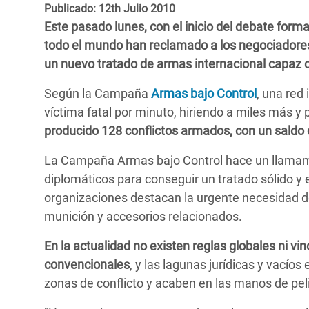
y Recursos Naturales
ayuda
Publicado: 12th Julio 2010
#ActuaPorElClima
Crisis
Este pasado lunes, con el inicio del debate form
Conflictos y Desastres
en Áfr
a
Erradiquemos el Sufrimiento Humano que
todo el mundo han reclamado a los negociadore
Desigualdad Extrema y
se Oculta tras los Alimentos
Crisi
la
un nuevo tratado de armas internacional capaz d
Servicios Sociales Básicos
en Su
¡Basta! Acabemos con las violencias contra
navegación
Según la Campaña
Armas bajo Control
, una red
Inequality and Rights in a
mujeres y niñas
Crisi
víctima fatal por minuto, hiriendo a miles más y 
Digital Age
en Ba
producido 128 conflictos armados, con un saldo d
Gender, Rights, and Justice
Crisis
La Campaña Armas bajo Control hace un llamami
diplomáticos para conseguir un tratado sólido y
Crisi
organizaciones destacan la urgente necesidad de
munición y accesorios relacionados.
En la actualidad no existen reglas globales ni vi
convencionales
, y las lagunas jurídicas y vacío
zonas de conflicto y acaben en las manos de pe