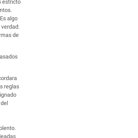
 estricto
ntos.
Es algo
 verdad:
Armas de
 basados
cordara
s reglas
signado
 del
olento.
pleadas