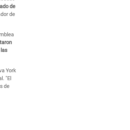
tado de
ador de
amblea
taron
 las
va York
. "El
os de