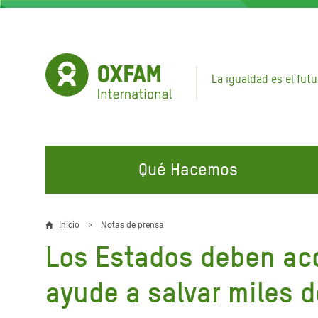
Pasar
al
contenido
principal
La igualdad es el futu
Qué Hacemos
EN QUÉ TRABAJAMOS
ÚNETE A NUESTRAS CAMPAÑAS
EMER
Inicio
Notas de prensa
Sobrescribir
Los Estados deben ac
Agua y Servicios de
Climate Justice
Gaza C
enlaces
Saneamiento
Hands Off Our Spaces
Llamam
ayude a salvar miles d
de
Alimentación, Crisis Climática,
Líban
Únete a Nuestra Comunidad para