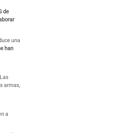
G de
aborar
oduce una
se han
 Las
as armas,
en a