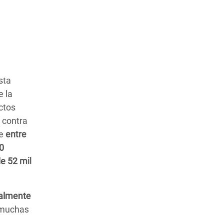
sta
e la
ctos
 contra
ue
entre
0
e 52 mil
ualmente
 muchas