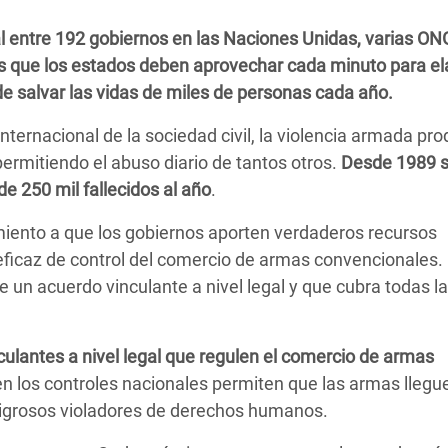
 Climática y Alimentaria
al entre 192 gobiernos en las Naciones Unidas, varias ON
ica Oriental
s que los estados deben aprovechar cada minuto para el
s de Personas Refugiadas
e salvar las vidas de miles de personas cada año.
dán del Sur
 internacional de la sociedad civil, la violencia armada pr
s de Refugiados Rohinyá
permitiendo el abuso diario de tantos otros.
Desde 1989 
ngladesh
e 250 mil fallecidos al año
.
 en Siria
ento a que los gobiernos aporten verdaderos recursos
 eficaz de control del comercio de armas convencionales.
s en Yemen
 un acuerdo vinculante a nivel legal y que cubra todas l
nculantes a nivel legal que regulen el comercio de armas
s en los controles nacionales permiten que las armas llegu
ligrosos violadores de derechos humanos.