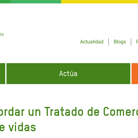
ro
Actualidad
Blogs
Actúa
GENCIAS
INFÓRMATE Y DIFUNDE NUESTROS
DÓNDE TRABAJAMOS
MENSAJES
ordar un Tratado de Comer
CONÓCENOS
risis Appeal
iento por la Crisis en
e vidas
o