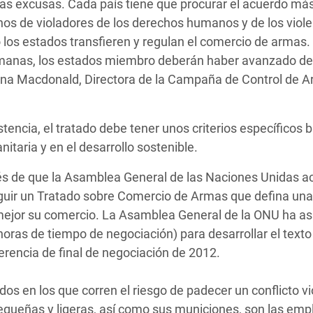
as excusas. Cada país tiene que procurar el acuerdo más
os de violadores de los derechos humanos y de los viole
os estados transfieren y regulan el comercio de armas. 
manas, los estados miembro deberán haber avanzado de
Anna Macdonald, Directora de la Campaña de Control de 
stencia, el tratado debe tener unos criterios específicos
itaria y en el desarrollo sostenible.
és de que la Asamblea General de las Naciones Unidas a
guir un Tratado sobre Comercio de Armas que defina una
 mejor su comercio. La Asamblea General de la ONU ha a
ras de tiempo de negociación) para desarrollar el texto
rencia de final de negociación de 2012.
os en los que corren el riesgo de padecer un conflicto vi
queñas y ligeras, así como sus municiones, son las em