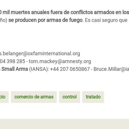
 mil muertes anuales fuera de conflictos armados en los
año)
se producen por armas de fuego
. Es casi seguro que
s.belanger@oxfaminternational.org
904 398 285 - tom.mackey@amnesty.org
n Small Arms
(IANSA): +44 207 0650867 - Bruce.Millar@i
cio
comercio de armas
control
tratado