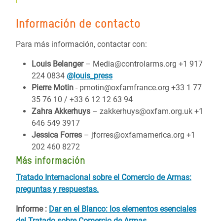
Información de contacto
Para más información, contactar con:
Louis Belanger
– Media@controlarms.org +1 917
224 0834
@louis_press
Pierre Motin
- pmotin@oxfamfrance.org +33 1 77
35 76 10 / +33 6 12 12 63 94
Zahra Akkerhuys
– zakkerhuys@oxfam.org.uk +1
646 549 3917
Jessica Forres
– jforres@oxfamamerica.org +1
202 460 8272
Más información
Tratado Internacional sobre el Comercio de Armas:
preguntas y respuestas.
Informe :
Dar en el Blanco: los elementos esenciales
del Tratado sobre Comercio de Armas.