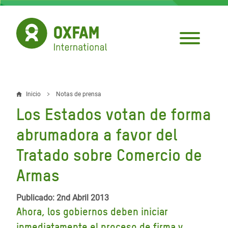
Pasar
al
contenido
principal
Inicio
Notas de prensa
Sobrescribir
Los Estados votan de forma
enlaces
abrumadora a favor del
de
Tratado sobre Comercio de
ayuda
Armas
a
la
Publicado: 2nd Abril 2013
navegación
Ahora, los gobiernos deben iniciar
inmediatamente el proceso de firma y