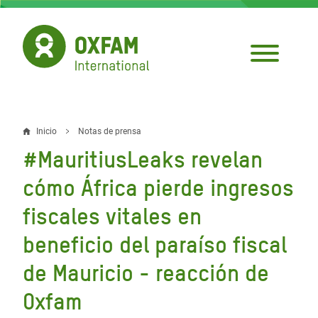
Pasar
al
contenido
principal
Inicio
Notas de prensa
Sobrescribir
#MauritiusLeaks revelan
enlaces
cómo África pierde ingresos
de
fiscales vitales en
ayuda
beneficio del paraíso fiscal
a
la
de Mauricio - reacción de
navegación
Oxfam