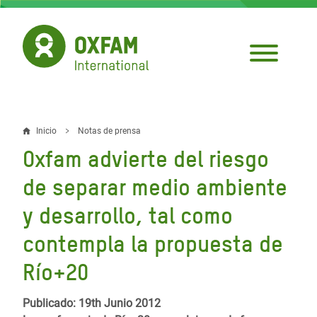
Pasar
al
contenido
principal
Inicio
Notas de prensa
Sobrescribir
Oxfam advierte del riesgo
enlaces
de separar medio ambiente
de
y desarrollo, tal como
ayuda
contempla la propuesta de
a
la
Río+20
navegación
Publicado: 19th Junio 2012