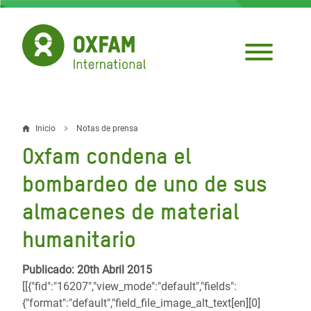
Pasar
al
contenido
principal
Inicio
Notas de prensa
Sobrescribir
Oxfam condena el
enlaces
bombardeo de uno de sus
de
almacenes de material
ayuda
humanitario
a
la
Publicado: 20th Abril 2015
navegación
[[{"fid":"16207","view_mode":"default","fields":
{"format":"default","field_file_image_alt_text[en][0]