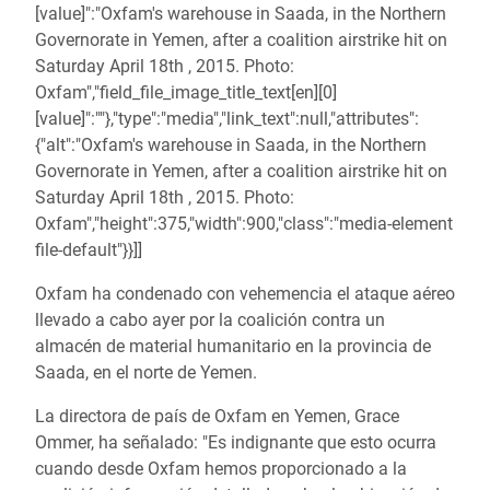
[value]":"Oxfam's warehouse in Saada, in the Northern
Governorate in Yemen, after a coalition airstrike hit on
Saturday April 18th , 2015. Photo:
Oxfam","field_file_image_title_text[en][0]
[value]":""},"type":"media","link_text":null,"attributes":
{"alt":"Oxfam's warehouse in Saada, in the Northern
Governorate in Yemen, after a coalition airstrike hit on
Saturday April 18th , 2015. Photo:
Oxfam","height":375,"width":900,"class":"media-element
file-default"}}]]
Oxfam ha condenado con vehemencia el ataque aéreo
llevado a cabo ayer por la coalición contra un
almacén de material humanitario en la provincia de
Saada, en el norte de Yemen.
La directora de país de Oxfam en Yemen, Grace
Ommer, ha señalado: "Es indignante que esto ocurra
cuando desde Oxfam hemos proporcionado a la