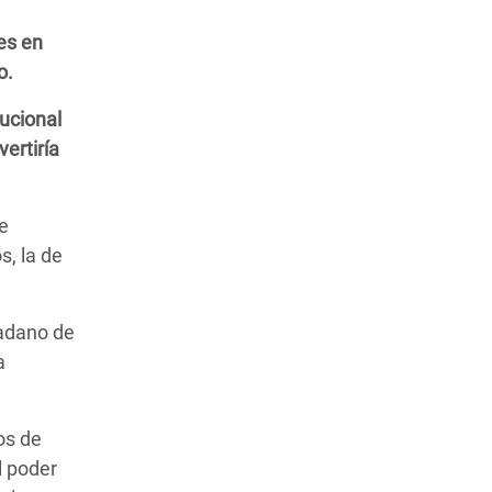
es en
o.
tucional
ertiría
e
s, la de
dadano de
a
os de
l poder