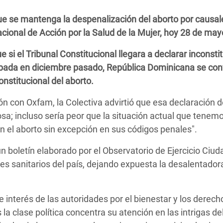
 Climática y Alimentaria
e se mantenga la despenalización del aborto por causal
ica Oriental
cional de Acción por la Salud de la Mujer, hoy 28 de may
s de Personas Refugiadas
 si el Tribunal Constitucional llegara a declarar inconsti
dán del Sur
obada en diciembre pasado, República Dominicana se conv
s de Refugiados Rohinyá
onstitucional del aborto.
ngladesh
n con Oxfam, la Colectiva advirtió que esa declaración d
 en Siria
sa; incluso sería peor que la situación actual que tenemo
en el aborto sin excepción en sus códigos penales".
s en Yemen
n boletín elaborado por el Observatorio de Ejercicio Ciu
res sanitarios del país, dejando expuesta la desalentador
e interés de las autoridades por el bienestar y los derech
 la clase política concentra su atención en las intrigas de