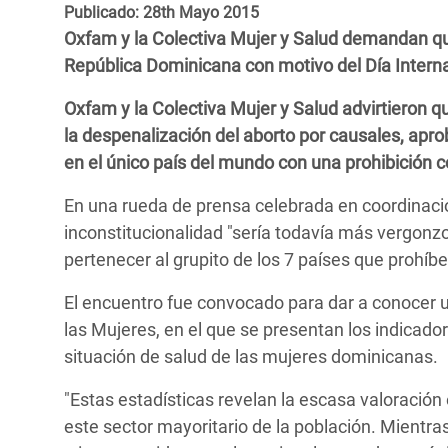
y Recursos Naturales
ayuda
Publicado: 28th Mayo 2015
#ActuaPorElClima
Crisis
Oxfam y la Colectiva Mujer y Salud demandan qu
Conflictos y Desastres
en Áfr
a
Erradiquemos el Sufrimiento Humano que
República Dominicana con motivo del Día Interna
Desigualdad Extrema y
se Oculta tras los Alimentos
Crisi
la
Oxfam y la Colectiva Mujer y Salud advirtieron que
Servicios Sociales Básicos
en Su
¡Basta! Acabemos con las violencias contra
navegación
la despenalización del aborto por causales, apr
Inequality and Rights in a
mujeres y niñas
Crisi
en el único país del mundo con una prohibición c
Digital Age
en Ba
En una rueda de prensa celebrada en coordinació
Gender, Rights, and Justice
Crisis
inconstitucionalidad "sería todavía más vergonzo
pertenecer al grupito de los 7 países que prohíb
Crisi
El encuentro fue convocado para dar a conocer u
las Mujeres, en el que se presentan los indicado
situación de salud de las mujeres dominicanas.
"Estas estadísticas revelan la escasa valoración 
este sector mayoritario de la población. Mientras