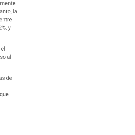
iamente
anto, la
entre
2%, y
 el
so al
as de
a
 que