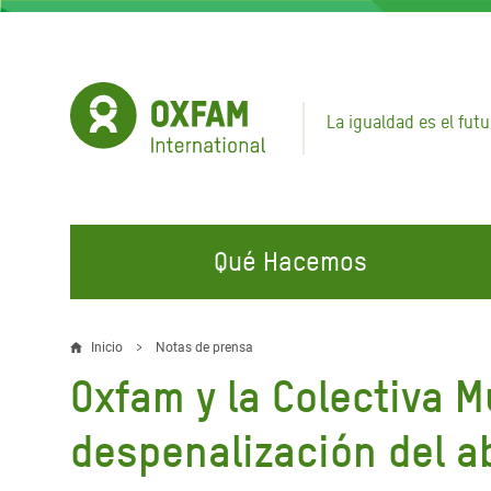
Pasar
al
contenido
principal
La igualdad es el futu
Qué Hacemos
EN QUÉ TRABAJAMOS
ÚNETE A NUESTRAS CAMPAÑAS
EMER
Inicio
Notas de prensa
Sobrescribir
Oxfam y la Colectiva 
Agua y Servicios de
Climate Justice
Gaza C
enlaces
Saneamiento
Hands Off Our Spaces
Llamam
despenalización del a
de
Alimentación, Crisis Climática,
Líban
Únete a Nuestra Comunidad para