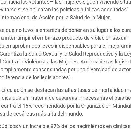
co hacia los votantes— las mujeres siguen viviendo situ
itarse si se aplicaran las políticas públicas adecuadas"
Internacional de Acción por la Salud de la Mujer.
 que no tuvo la entereza de poner en su lugar a los cur
a interrumpir el embarazo producto de violación sexual—,
s en aprobar dos leyes indispensables para el mejorami
Garantiza la Salud Sexual y la Salud Reproductiva y la Le
 Contra la Violencia a las Mujeres. Ambas piezas legislat
l y ampliamente consensuadas por una diversidad de acto
diferencia de los legisladores".
n circulación se destacan las altas tasas de mortalidad m
dica que en materia de cesáreas innecesarias el país ti
contra el 15% recomendado por la Organización Mundial
sa de cesáreas más alta del mundo.
úblicos y un increíble 87% de los nacimientos en clínicas