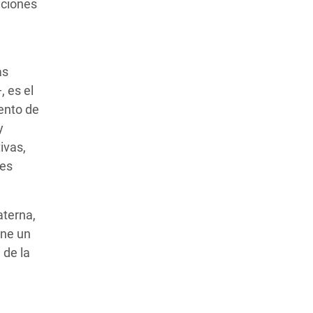
aciones
as
 es el
ento de
y
ivas,
res
aterna,
ene un
 de la