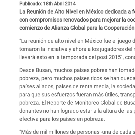
y Recursos Naturales
ayuda
Publicado: 18th Abril 2014
#ActuaPorElClima
Crisis
La Reunión de Alto Nivel en México dedicada a fo
Conflictos y Desastres
en Áfr
a
Erradiquemos el Sufrimiento Humano que
con compromisos renovados para mejorar la coop
Desigualdad Extrema y
se Oculta tras los Alimentos
Crisi
la
comienzo de Alianza Global para la Cooperación 
Servicios Sociales Básicos
en Su
¡Basta! Acabemos con las violencias contra
navegación
“La reunión de alto nivel en México fue el juego
Inequality and Rights in a
mujeres y niñas
Crisi
tomaron la iniciativa y ahora a los jugadores de
Digital Age
en Ba
llevará esto en la temporada del post 2015", co
Gender, Rights, and Justice
Crisis
Desde Busan, muchos países pobres han tomado 
pobreza, pero muchos países ricos se han queda
Crisi
países aliados, países de renta media, la socied
para que sus esfuerzos fueran más útiles, transp
pobreza. El Reporte de Monitoreo Global de Busan
donantes no han logrado estar a la altura de l
efectiva para los países en pobreza.
“Más de mil millones de personas -una de cada s