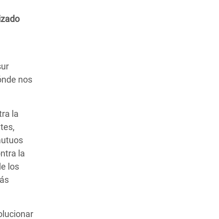
lizado
sur
dónde nos
ra la
tes,
mutuos
ntra la
e los
más
olucionar