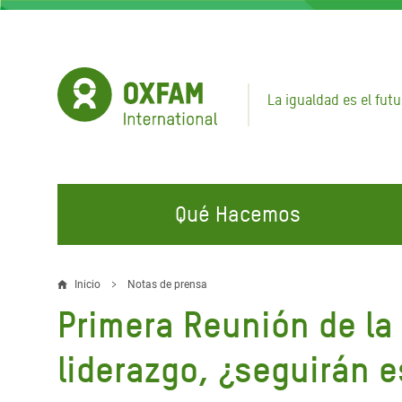
Pasar
al
contenido
principal
La igualdad es el futu
Qué Hacemos
EN QUÉ TRABAJAMOS
ÚNETE A NUESTRAS CAMPAÑAS
EMER
Inicio
Notas de prensa
Sobrescribir
Primera Reunión de la
Agua y Servicios de
Climate Justice
Gaza C
enlaces
Saneamiento
Hands Off Our Spaces
Llamam
liderazgo, ¿seguirán e
de
Alimentación, Crisis Climática,
Líban
Únete a Nuestra Comunidad para