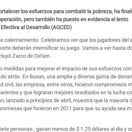
 Climática y Alimentaria
rtalecer los esfuerzos para combatir la pobreza, ha fina
ica Oriental
eración, pero también ha puesto en evidencia el lento
s de Personas Refugiadas
Efectiva al Desarrollo (AGCED)
dán del Sur
 de calentamiento. Celebramos ver que los jugadores del 
s de Refugiados Rohinyá
l norte deberán intensificar su juego. Vamos a ver hasta 
ngladesh
ncluyó Zarco de Oxfam.
 en Siria
medidas para mejorar el impacto de sus esfuerzos cont
do atrás. En Busan, una amplia y diversa gama de donan
s en Yemen
ad civil, las empresa, entre otros, hicieron compromisos 
arentes y que lograran mejores resultados en la lucha co
, lanzado a principios de abril, muestra que la mayoría d
as promesas que hicieron en 2011 para que su ayuda sea 
iete personas-, ganan menos de $ 1.25 dólares al día y s