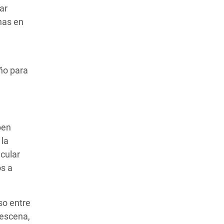
ar
nas en
ño para
ben
 la
ncular
os a
so entre
 escena,