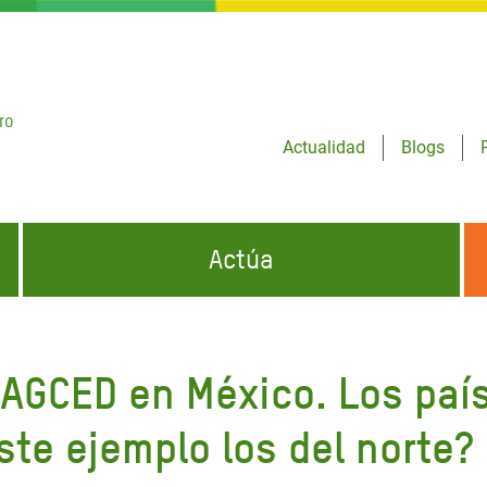
ro
Actualidad
Blogs
Actúa
GENCIAS
INFÓRMATE Y DIFUNDE NUESTROS
DÓNDE TRABAJAMOS
MENSAJES
 AGCED en México. Los país
CONÓCENOS
risis Appeal
iento por la Crisis en
ste ejemplo los del norte?
o