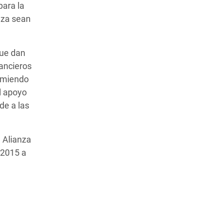
para la
reza sean
que dan
nancieros
sumiendo
l apoyo
de a las
 Alianza
 2015 a