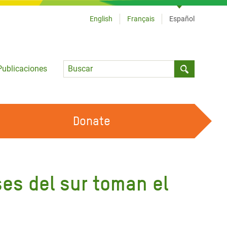
English
Français
Español
Language
Publicaciones
Submit sea
Donate
TRABAJA CON OXFAM
OUR FEMINIST PRINCIPLES
es del sur toman el
HAZ VOLUNTARIADO