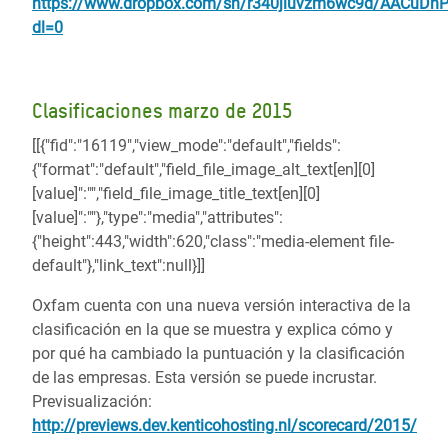
https://www.dropbox.com/sh/r340jluvzm6wc9d/AACu
dl=0
Clasificaciones marzo de 2015
[[{"fid":"16119","view_mode":"default","fields":
{"format":"default","field_file_image_alt_text[en][0]
[value]":"","field_file_image_title_text[en][0]
[value]":""},"type":"media","attributes":
{"height":443,"width":620,"class":"media-element file-
default"},"link_text":null}]]
Oxfam cuenta con una nueva versión interactiva de la
clasificación en la que se muestra y explica cómo y
por qué ha cambiado la puntuación y la clasificación
de las empresas. Esta versión se puede incrustar.
Previsualización:
http://previews.dev.kenticohosting.nl/scorecard/2015/