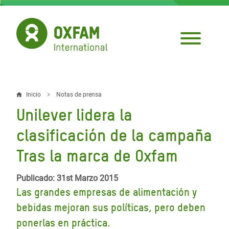
Pasar
al
contenido
principal
Inicio
Notas de prensa
Sobrescribir
Unilever lidera la
enlaces
clasificación de la campaña
de
Tras la marca de Oxfam
ayuda
a
Publicado: 31st Marzo 2015
la
Las grandes empresas de alimentación y
bebidas mejoran sus políticas, pero deben
navegación
ponerlas en práctica.