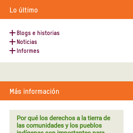
Lo último
Blogs e historias
Noticias
Bolivia: Cacao que cambia vidas
Informes
Oxfam y FNPI lanzan Beca de
periodismo sobre temas de
Cambio climático, desigualdad y
desigualdad
resiliencia en Bolivia
Más información
Bolivia: Juego en línea desafía a
cultivar y reforestar la Amazonía
Por qué los derechos a la tierra de
las comunidades y los pueblos