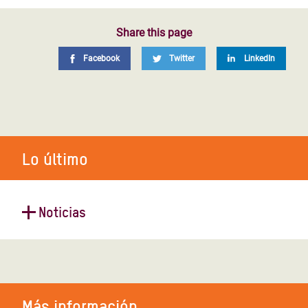
Share this page
Facebook
Twitter
LinkedIn
Lo último
Noticias
Conflicto en Sudán del Sur: La
población desplazada se ve
obligada a endeudarse y a dejar sus
pertenencias atrás para encontrar
Más información