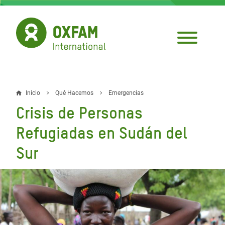
Pasar
al
contenido
principal
Inicio
Qué Hacemos
Emergencias
Sobrescribir
Crisis de Personas
enlaces
Refugiadas en Sudán del
de
Sur
ayuda
a
la
navegación