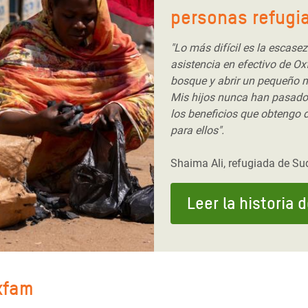
personas refugi
"Lo más difícil es la escase
asistencia en efectivo de Oxf
bosque y abrir un pequeño 
Mis hijos nunca han pasado
los beneficios que obtengo 
para ellos".
Shaima Ali, refugiada de S
Leer la historia 
xfam