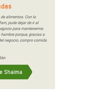
adas
z de alimentos. Con la
am, pude dejar de ir al
negocio para mantenerme.
 hambre porque, gracias a
del negocio, compro comida
udán
de Shaima