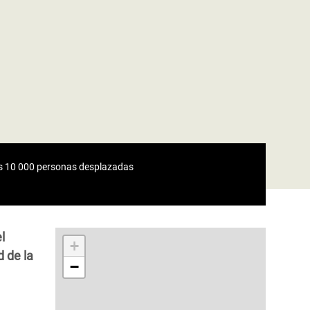
las 10 000 personas desplazadas
l
+
d de la
−