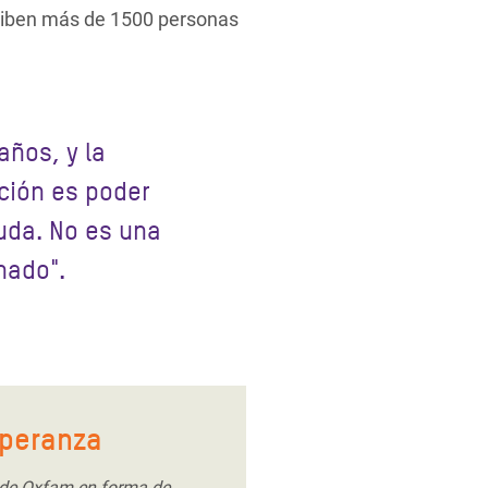
eciben más de 1500 personas
años, y la
ción es poder
uda. No es una
nado".
speranza
 de Oxfam en forma de