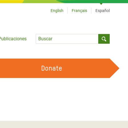
English
Français
Español
Language
Publicaciones
Submit sea
Donate
TRABAJA CON OXFAM
OUR FEMINIST PRINCIPLES
HAZ VOLUNTARIADO