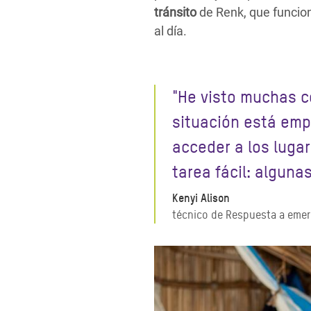
tránsito
de Renk, que funcio
al día.
"He visto muchas co
situación está emp
acceder a los luga
tarea fácil: algun
Kenyi Alison
técnico de Respuesta a eme