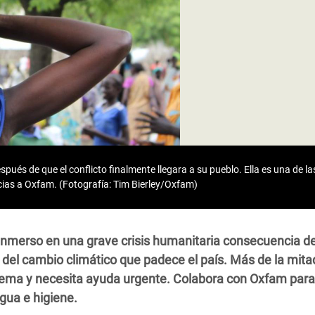
 Climática y Alimentaria
ica Oriental
s de Personas Refugiadas
dán del Sur
s de Refugiados Rohinyá
ngladesh
 en Siria
pués de que el conflicto finalmente llegara a su pueblo. Ella es una de 
cias a Oxfam. (Fotografía: Tim Bierley/Oxfam)
s en Yemen
inmerso en una grave crisis humanitaria consecuencia de
s del cambio climático que padece el país. Más de la mita
rema y necesita ayuda urgente. Colabora con Oxfam para
gua e higiene.