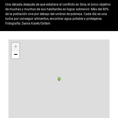
Una década después de que estallara el conflicto en Siria, el único objetivo
de muchas y muchos de sus habitantes es lograr sobrevivir. Más del 80%
de la población vive por debajo del umbral de pobreza. Cada día es una
lucha por conseguir alimentos, encontrar agua potable y protegerse.
Fotografía: Dania Kareh/Oxfam
+
−