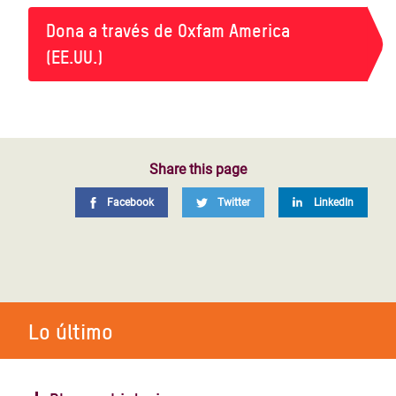
Dona a través de Oxfam America
(EE.UU.)
Share this page
Facebook
Twitter
LinkedIn
Lo último