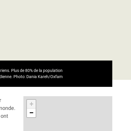
yriens. Plus de 80% de la population
idienne.
Photo: Dania Kareh/Oxfam
r
+
 monde.
−
 ont