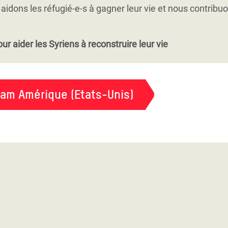
itique de groupes particulièrement défavorisés, notamment
aidons les réfugié-e-s à gagner leur vie et nous contribu
ur aider les Syriens à reconstruire leur vie
fam Amérique (Etats-Unis)