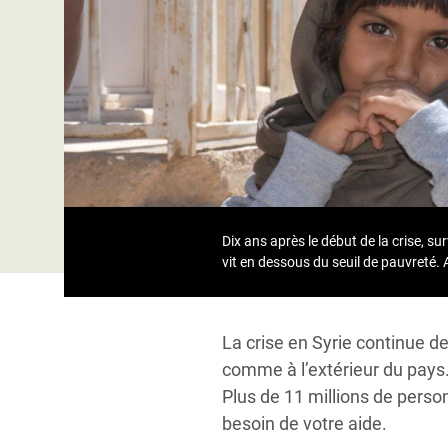
Conflits et Catastrophes
#MonClimatMonAvenir
Crise 
Alime
Inégalités Extrêmes et
Mettons Fin à la Souffrance qui se Cache
l’Est
Services Essentiels
Derrière notre Alimentation
Crise
Inequality and Rights in a
Les Violences Faites aux Femmes et aux
Digital Age
Filles, Ça Suffit !
Crise
au Ba
Gender, Rights, and Justice
Crise
Dix ans après le début de la crise, s
Souda
vit en dessous du seuil de pauvreté. A
Crise 
La crise en Syrie continue d
comme à l’extérieur du pays.
Plus de 11 millions de perso
besoin de votre aide.