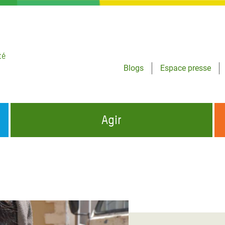
té
Blogs
Espace presse
Agir
NCES HUMANITAIRES
S'INFORMER ET RELAYER NOS MESSAGES
OXFAM DANS LE MONDE
QUI SOMMES-NOUS ?
 aux Dons pour la Crise
ban
à Gaza