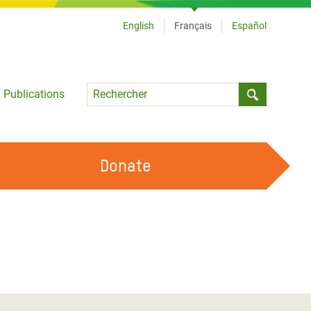
English
Français
Español
Language
Publications
Submit sea
Donate
TRAVAILLER AVEC NOUS
OUR FEMINIST PRINCIPLES
DEVENIR BÉNÉVOLE