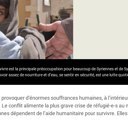
Climatique et
ntaire en Afrique de
 au Yémen
 des Réfugiés Rohingyas
ngladesh
 des Réfugié·es au
urvivre est la principale préoccupation pour beaucoup de Syriennes et de S
n du Sud
voir assez de nourriture et d’eau, se sentir en sécurité, est une lutte quot
en Syrie
e provoquer d’énormes souffrances humaines, à l’intérieu
 Le conflit alimente la plus grave crise de réfugié-e-s au
nnes dépendent de l’aide humanitaire pour survivre.
Elles