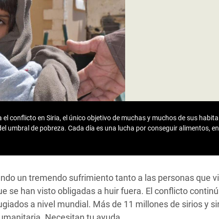
 Climática y Alimentaria
ica Oriental
s de Personas Refugiadas
dán del Sur
s de Refugiados Rohinyá
ngladesh
 en Siria
el conflicto en Siria, el único objetivo de muchas y muchos de sus habitan
del umbral de pobreza. Cada día es una lucha por conseguir alimentos, e
s en Yemen
sando un tremendo sufrimiento tanto a las personas que v
e se han visto obligadas a huir fuera. El conflicto contin
ugiados a nivel mundial. Más de 11 millones de sirios y si
manitaria. Necesitan tu ayuda.