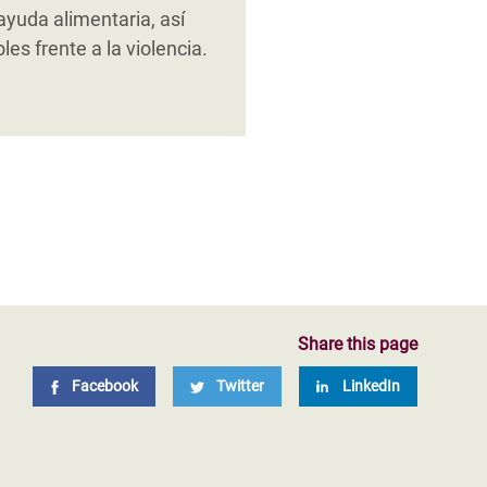
rabilidad, y
sas herramientas para
yuda alimentaria, así
a como, por ejemplo,
s frente a la violencia.
Share this page
Facebook
Twitter
LinkedIn