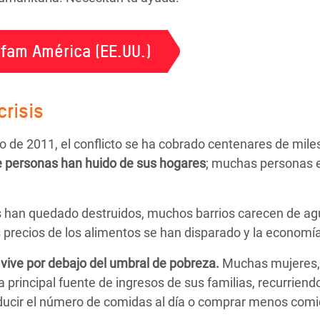
fam América (EE.UU.)
crisis
de 2011, el conflicto se ha cobrado centenares de mile
e personas
han huido de sus hogares
; muchas personas 
s han quedado destruidos, muchos barrios carecen de agu
precios de los alimentos se han disparado y la economía 
 vive por debajo del umbral de pobreza.
Muchas mujeres, 
a principal fuente de ingresos de sus familias, recurriend
educir el número de comidas al día o comprar menos comi