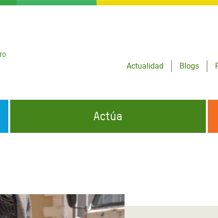
ro
Actualidad
Blogs
Actúa
GENCIAS
INFÓRMATE Y DIFUNDE NUESTROS
DÓNDE TRABAJAMOS
MENSAJES
CONÓCENOS
risis Appeal
iento por la Crisis en
o