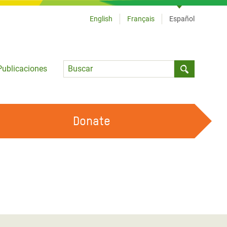
English
Français
Español
Language
Publicaciones
Submit sea
Donate
TRABAJA CON OXFAM
OUR FEMINIST PRINCIPLES
HAZ VOLUNTARIADO