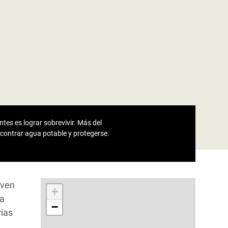
tes es lograr sobrevivir. Más del
ncontrar agua potable y protegerse.
iven
+
úa
−
rias