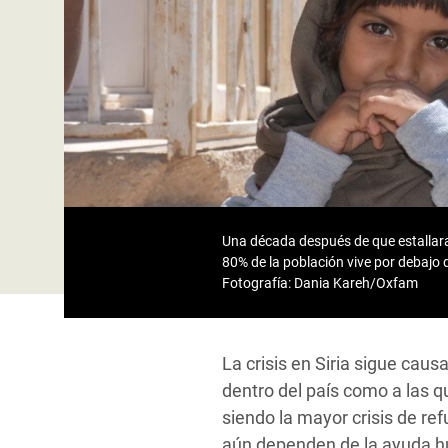
y Recursos Naturales
ayuda
#ActuaPorElClima
Crisis
Conflictos y Desastres
en Áfr
a
Erradiquemos el Sufrimiento Humano que
Desigualdad Extrema y
se Oculta tras los Alimentos
Crisi
la
Servicios Sociales Básicos
en Su
¡Basta! Acabemos con las violencias contra
navegación
Inequality and Rights in a
mujeres y niñas
Crisi
Digital Age
en Ba
Gender, Rights, and Justice
Crisis
Una década después de que estallara 
80% de la población vive por debajo 
Crisi
Fotografía: Dania Kareh/Oxfam
La crisis en Siria sigue cau
dentro del país como a las qu
siendo la mayor crisis de ref
aún dependen de la ayuda hu