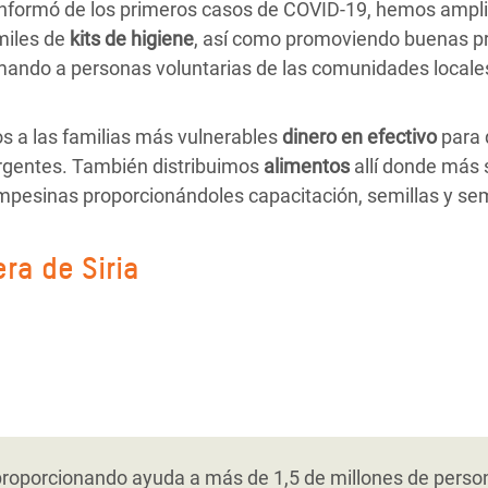
nformó de los primeros casos de COVID-19, hemos ampl
miles de
kits de higiene
, así como promoviendo buenas pr
mando a personas voluntarias de las comunidades locale
 a las familias más vulnerables
dinero en efectivo
para 
rgentes. También distribuimos
alimentos
allí donde más
ampesinas proporcionándoles capacitación, semillas y sem
ra de Siria
ón de la crisis de Siria, hemos ampliado nuestra respue
y el saneamiento, incluida la gestión de desechos sólido
ado nuestro trabajo para promover soluciones más sosten
efugiadas con menos recursos. También les facilitamos pr
tanto de la población siria como de la jordana afectadas 
munidades excluidas en la creación de oportunidades la
 pequeñas empresas. En marzo de 2020 comenzamos a d
o un innovador proyecto de reciclaje con el objetivo de 
resos bajos y mujeres de comunidades de acogida. Traba
las comunidades para sensibilizar en torno a la enferme
ampamento de refugiados de Za’atari. También creamos o
ión y el liderazgo de las mujeres a través de iniciativas 
porcionando ayuda a más de 1,5 de millones de personas