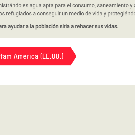
 distribuyendo jabón y productos de desinfección.
e las comunidades de acogida en situación de mayor vulne
ollo de cooperativas. También hemos desarrollado diver
nistrándoles agua apta para el consumo, saneamiento y a
era regular.
al y política de grupos en situación de especial desventaj
refugiados a conseguir un medio de vida y protegiéndole
cultura y el trabajo temporero.
ra ayudar a la población siria a rehacer sus vidas.
fam America (EE.UU.)