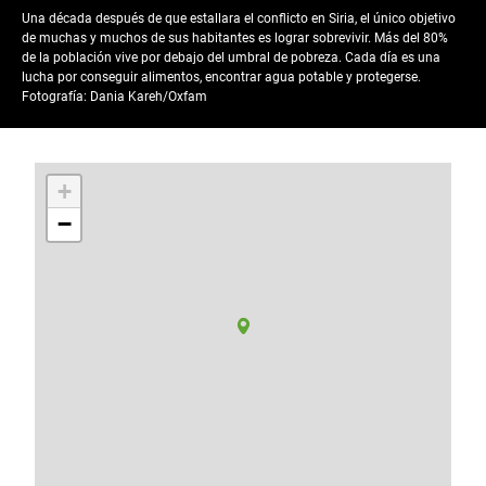
Una década después de que estallara el conflicto en Siria, el único objetivo
de muchas y muchos de sus habitantes es lograr sobrevivir. Más del 80%
de la población vive por debajo del umbral de pobreza. Cada día es una
lucha por conseguir alimentos, encontrar agua potable y protegerse.
Fotografía: Dania Kareh/Oxfam
+
−