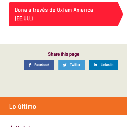
Dona a través de Oxfam America
(EE.UU.)
Share this page
Facebook
Twitter
LinkedIn
Lo último