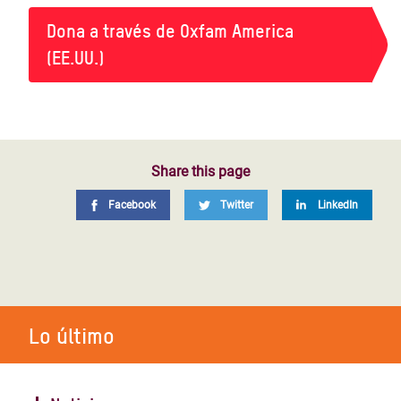
Dona a través de Oxfam America
(EE.UU.)
Share this page
Facebook
Twitter
LinkedIn
Lo último