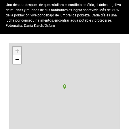
Una década después de que estallara el conflicto en Siria, el único objetivo
de muchas y muchos de sus habitantes es lograr sobrevivir. Más del 80%
de la población vive por debajo del umbral de pobreza. Cada día es una
lucha por conseguir alimentos, encontrar agua potable y protegerse.
Fotografía: Dania Kareh/Oxfam
+
−