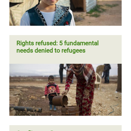
trámite
Página
‹‹
Página 7
Siguiente
››
Paginación
anterior
página
Rights refused: 5 fundamental
needs denied to refugees