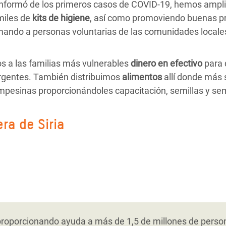
nformó de los primeros casos de COVID-19, hemos ampl
miles de
kits de higiene
, así como promoviendo buenas pr
mando a personas voluntarias de las comunidades locale
 a las familias más vulnerables
dinero en efectivo
para 
rgentes. También distribuimos
alimentos
allí donde más
ampesinas proporcionándoles capacitación, semillas y sem
ra de Siria
ón de la crisis de Siria, hemos ampliado nuestra respue
y el saneamiento, incluida la gestión de desechos sólido
ado nuestro trabajo para promover soluciones más sosten
efugiadas con menos recursos. También les facilitamos pr
tanto de la población siria como de la jordana afectadas 
munidades excluidas en la creación de oportunidades la
 pequeñas empresas. En marzo de 2020 comenzamos a d
o un innovador proyecto de reciclaje con el objetivo de 
resos bajos y mujeres de comunidades de acogida. Traba
las comunidades para sensibilizar en torno a la enferme
ampamento de refugiados de Za’atari. También creamos o
ión y el liderazgo de las mujeres a través de iniciativas 
porcionando ayuda a más de 1,5 de millones de personas