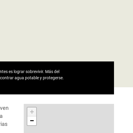
tes es lograr sobrevivir. Más del
ncontrar agua potable y protegerse.
iven
+
úa
−
rias