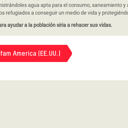
 distribuyendo jabón y productos de desinfección.
e las comunidades de acogida en situación de mayor vulne
ollo de cooperativas. También hemos desarrollado diver
nistrándoles agua apta para el consumo, saneamiento y a
era regular.
al y política de grupos en situación de especial desventaj
refugiados a conseguir un medio de vida y protegiéndole
cultura y el trabajo temporero.
ra ayudar a la población siria a rehacer sus vidas.
fam America (EE.UU.)