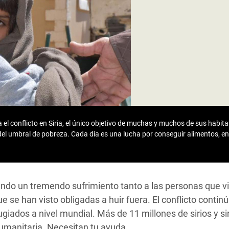
 Climática y Alimentaria
ica Oriental
s de Personas Refugiadas
dán del Sur
s de Refugiados Rohinyá
ngladesh
 en Siria
el conflicto en Siria, el único objetivo de muchas y muchos de sus habitan
del umbral de pobreza. Cada día es una lucha por conseguir alimentos, e
s en Yemen
sando un tremendo sufrimiento tanto a las personas que v
e se han visto obligadas a huir fuera. El conflicto contin
ugiados a nivel mundial. Más de 11 millones de sirios y si
manitaria. Necesitan tu ayuda.