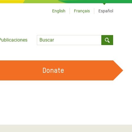
English
Français
Español
Language
Publicaciones
Submit sea
Donate
TRABAJA CON OXFAM
OUR FEMINIST PRINCIPLES
HAZ VOLUNTARIADO