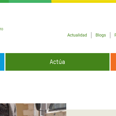
ro
Actualidad
Blogs
Actúa
GENCIAS
INFÓRMATE Y DIFUNDE NUESTROS
DÓNDE TRABAJAMOS
MENSAJES
CONÓCENOS
risis Appeal
iento por la Crisis en
o