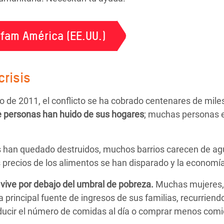
fam América (EE.UU.)
crisis
de 2011, el conflicto se ha cobrado centenares de mile
e personas
han huido de sus hogares
; muchas personas 
s han quedado destruidos, muchos barrios carecen de agu
precios de los alimentos se han disparado y la economía 
 vive por debajo del umbral de pobreza.
Muchas mujeres, 
a principal fuente de ingresos de sus familias, recurriend
educir el número de comidas al día o comprar menos comi