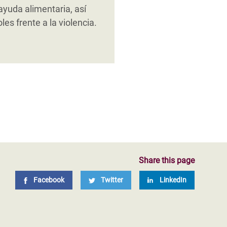
rabilidad, y
sas herramientas para
yuda alimentaria, así
a como, por ejemplo,
s frente a la violencia.
Share this page
Facebook
Twitter
LinkedIn