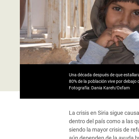
y Recursos Naturales
ayuda
#ActuaPorElClima
Crisis
Conflictos y Desastres
en Áfr
a
Erradiquemos el Sufrimiento Humano que
Desigualdad Extrema y
se Oculta tras los Alimentos
Crisi
la
Servicios Sociales Básicos
en Su
¡Basta! Acabemos con las violencias contra
navegación
Inequality and Rights in a
mujeres y niñas
Crisi
Digital Age
en Ba
Gender, Rights, and Justice
Crisis
Una década después de que estallara 
80% de la población vive por debajo 
Crisi
Fotografía: Dania Kareh/Oxfam
La crisis en Siria sigue cau
dentro del país como a las qu
siendo la mayor crisis de ref
aún dependen de la ayuda hu