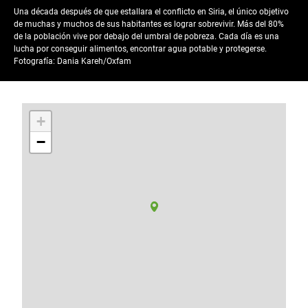
Una década después de que estallara el conflicto en Siria, el único objetivo
de muchas y muchos de sus habitantes es lograr sobrevivir. Más del 80%
de la población vive por debajo del umbral de pobreza. Cada día es una
lucha por conseguir alimentos, encontrar agua potable y protegerse.
Fotografía: Dania Kareh/Oxfam
+
−