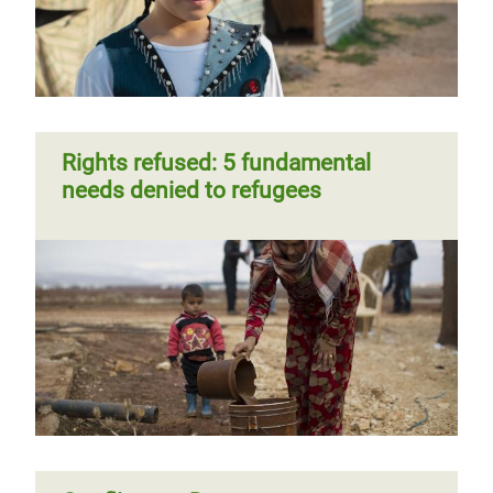
trámite
Página
‹‹
Página 7
Siguiente
››
Paginación
anterior
página
Rights refused: 5 fundamental
needs denied to refugees