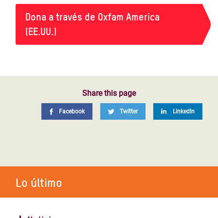
Dona a través de Oxfam America
(EE.UU.)
Share this page
Facebook
Twitter
LinkedIn
Lo último