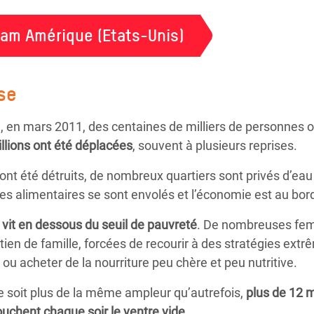
fam Amérique (Etats-Unis)
ise
té, en mars 2011, des centaines de milliers de personnes o
llions ont été déplacées
, souvent à plusieurs reprises.
nt été détruits, de nombreux quartiers sont privés d’eau 
rées alimentaires se sont envolés et l’économie est au bor
 vit en dessous du seuil de pauvreté
. De nombreuses fem
utien de famille, forcées de recourir à des stratégies ex
ou acheter de la nourriture peu chère et peu nutritive.
 ne soit plus de la même ampleur qu’autrefois,
plus de 12 
uchent chaque soir le ventre vide.