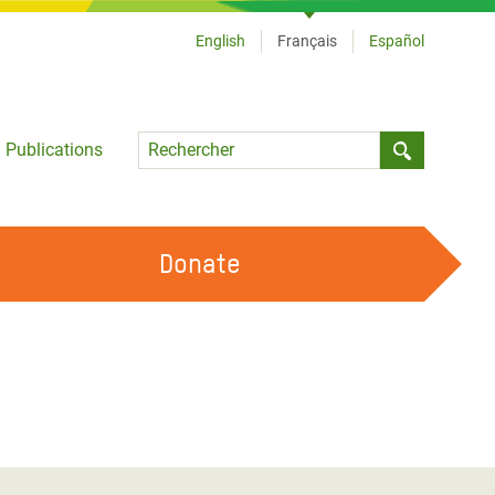
English
Français
Español
Language
Publications
Submit sea
Donate
TRAVAILLER AVEC NOUS
OUR FEMINIST PRINCIPLES
DEVENIR BÉNÉVOLE