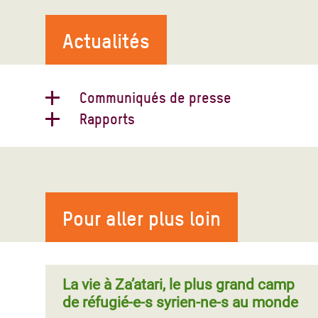
Actualités
Communiqués de presse
Rapports
Syrie : alors que les pourparlers de
Pagination
paix s’ouvrent enfin, les femmes et
la société civile syrienne restent sur
la touche
Pour aller plus loin
À la clôture de la première journée de
négociations à la conférence de Genève II,
à Montreux, Shaheen Chughtai, d’Oxfam,
a déclaré : « Il a fallu un effort d
La vie à Za’atari, le plus grand camp
de réfugié-e-s syrien-ne-s au monde