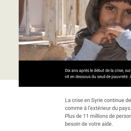
Conflits et Catastrophes
#MonClimatMonAvenir
Crise 
Alime
Inégalités Extrêmes et
Mettons Fin à la Souffrance qui se Cache
l’Est
Services Essentiels
Derrière notre Alimentation
Crise
Inequality and Rights in a
Les Violences Faites aux Femmes et aux
Digital Age
Filles, Ça Suffit !
Crise
au Ba
Gender, Rights, and Justice
Crise
Dix ans après le début de la crise, s
Souda
vit en dessous du seuil de pauvreté. A
Crise 
La crise en Syrie continue d
comme à l’extérieur du pays.
Plus de 11 millions de perso
besoin de votre aide.