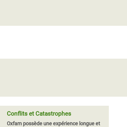
À Koweït les États doivent se
montrer généreux dans leur aide à
la population syrienne et poursuivre
leur action à Genève
Lors de la Conférence des pays donateurs
pour la Syrie organisée à Koweït, les États
doivent s’engager fermement à financer la
réponse humanitaire à la crise sy
Conflits et Catastrophes
Oxfam possède une expérience longue et