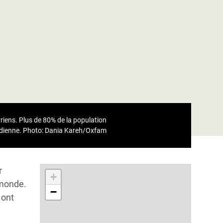
yriens. Plus de 80% de la population
idienne.
Photo: Dania Kareh/Oxfam
r
+
 monde.
−
 ont