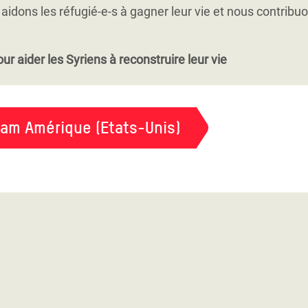
itique de groupes particulièrement défavorisés, notamment
aidons les réfugié-e-s à gagner leur vie et nous contribu
ur aider les Syriens à reconstruire leur vie
fam Amérique (Etats-Unis)