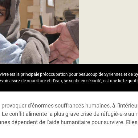
Climatique et
ntaire en Afrique de
 au Yémen
 des Réfugiés Rohingyas
ngladesh
 des Réfugié·es au
urvivre est la principale préoccupation pour beaucoup de Syriennes et de S
n du Sud
voir assez de nourriture et d’eau, se sentir en sécurité, est une lutte quot
en Syrie
e provoquer d’énormes souffrances humaines, à l’intérieu
 Le conflit alimente la plus grave crise de réfugié-e-s au
nnes dépendent de l’aide humanitaire pour survivre.
Elles