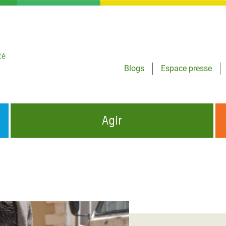
té
Blogs
Espace presse
Agir
NCES HUMANITAIRES
S'INFORMER ET RELAYER NOS MESSAGES
OXFAM DANS LE MONDE
QUI SOMMES-NOUS ?
 aux Dons pour la Crise
ban
à Gaza