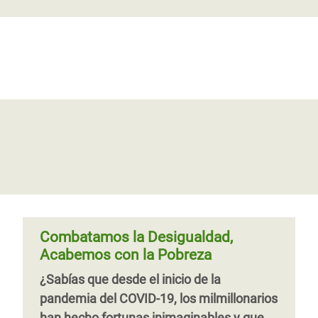
Página
‹‹
Página 4
anterior
Combatamos la Desigualdad,
Acabemos con la Pobreza
¿Sabías que desde el inicio de la
pandemia del COVID-19, los milmillonarios
han hecho fortunas inimaginables y que