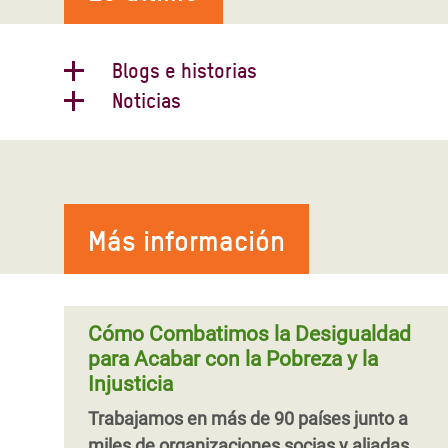
Blogs e historias
Noticias
La captura del Estado y el aumento
Paginación
de la desigualdad en Latinoamérica
y el Caribe
La captura del Estado ocurre cuando las
Más información
élites económicas y políticas influyen
abusivamente para que las leyes y los
gobiernos funcionen de acuerdo a sus
intereses y prioridades, y en detrimento
Cómo Combatimos la Desigualdad
del interés general de la población. ¿Cómo
para Acabar con la Pobreza y la
funciona y cómo podemos combatirla? Te
Injusticia
lo explicamos.
Trabajamos en más de 90 países junto a
miles de organizaciones socias y aliadas,