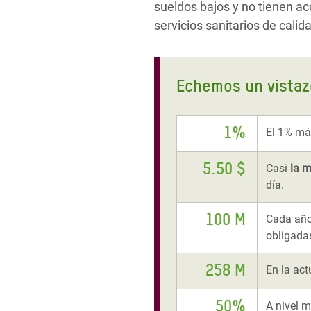
sueldos bajos y no tienen a
servicios sanitarios de cali
Echemos un vistazo
1%
El 1% má
5.50 $
Casi
la 
día.
100 M
Cada año
obligad
258 M
En la act
50%
A nivel m