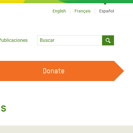
English
Français
Español
Language
Publicaciones
Submit sea
Donate
TRABAJA CON OXFAM
OUR FEMINIST PRINCIPLES
os
HAZ VOLUNTARIADO