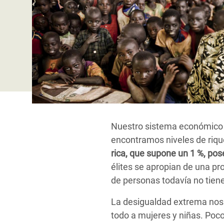
y Recursos Naturales
ayuda
#ActuaPorElClima
Crisis
Conflictos y Desastres
en Áfr
a
Erradiquemos el Sufrimiento Humano que
Desigualdad Extrema y
se Oculta tras los Alimentos
Crisi
la
Servicios Sociales Básicos
en Su
¡Basta! Acabemos con las violencias contra
navegación
Inequality and Rights in a
mujeres y niñas
Crisi
Digital Age
en Ba
Gender, Rights, and Justice
Crisis
Nuestro sistema económico a
Crisi
encontramos niveles de riq
rica, que supone un 1 %, pos
élites se apropian de una pr
de personas todavía no tiene
La desigualdad extrema nos 
todo a mujeres y niñas. Poc