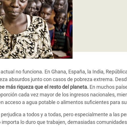
 Climática y Alimentaria
ica Oriental
s de Personas Refugiadas
dán del Sur
s de Refugiados Rohinyá
ngladesh
 en Siria
ctual no funciona. En Ghana, España, la India, República
s en Yemen
ueza absurdos junto con casos de pobreza extrema. Desd
ee más riqueza que el resto del planeta.
En muchos paíse
oporción cada vez mayor de los ingresos nacionales, mie
n acceso a agua potable o alimentos suficientes para sus
perjudica a todos y a todas, pero especialmente a las p
o importa lo duro que trabajen, demasiadas comunidades 